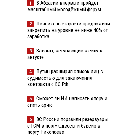
В Абхазии впервые пройдёт
1
масштабный молодёжный форум
Пенсию по старости предложили
2
закрепить на уровне не ниже 40% от
заработка
Законы, вступающие в силу в
3
августе
Путин расширил список лиц с
4
судимостью для заключения
контракта с ВС РФ
Сможет ли ИИ написать оперу и
5
спеть арию
ВС России поразили резервуары
6
с ГСМ в порту Одессы и буксир в
порту Николаева