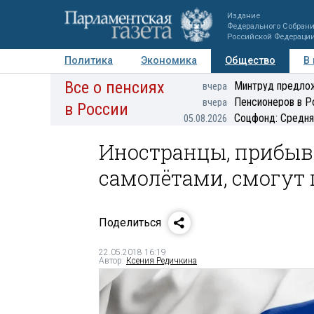
Издание
Федерального Собран
Российской Федераци
Политика
Экономика
Общество
В
Все о пенсиях
Фото
Авторы
Персоны
Мнения
Регионы
Минтруд предлож
вчера
Пенсионеров в Р
вчера
в России
Соцфонд: Средня
05.08.2026
Иностранцы, прибыв
самолётами, смогут
Поделиться
22.05.2018 16:19
Автор:
Ксения Редичкина