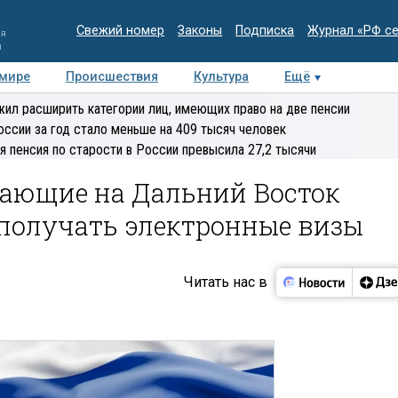
Свежий номер
Законы
Подписка
Журнал «РФ с
ия
и
 мире
Происшествия
Культура
Ещё
Медиацентр
Интервью
Колумнисты
Делова
ил расширить категории лиц, имеющих право на две пенсии
эксперт
оссии за год стало меньше на 409 тысяч человек
я пенсия по старости в России превысила 27,2 тысячи
ающие на Дальний Восток
 получать электронные визы
Читать нас в