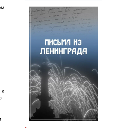
ом
 к
о
и