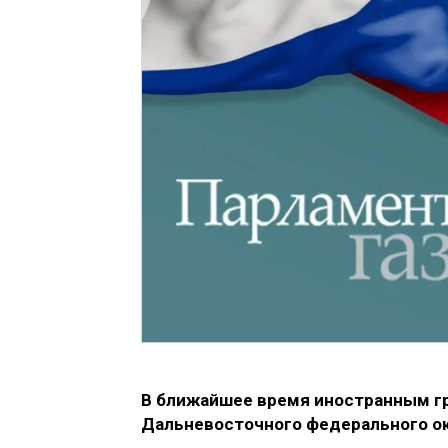
В ближайшее время иностранным г
Дальневосточного федерального ок