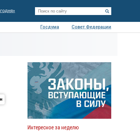
егодня»
Госдума
Совет Федерации
я
Авто
Недвижимость
Технологии
иза
Интересное за неделю