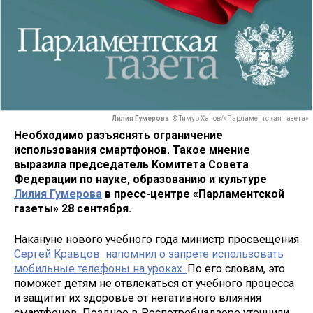
Лилия Гумерова
© Тимур Ханов/«Парламентская газета»
Необходимо разъяснять ограничение
использования смартфонов. Такое мнение
выразила председатель Комитета Совета
Федерации по науке, образованию и культуре
Лилия Гумерова
в пресс-центре «Парламентской
газеты» 28 сентября.
Накануне нового учебного года министр просвещения
Сергей Кравцов
напомнил о запрете использовать
мобильные телефоны на уроках.
По его словам, это
поможет детям не отвлекаться от учебного процесса
и защитит их здоровье от негативного влияния
смартфонов. Позднее в Роспотребнадзоре уточнили,