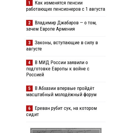
Как изменятся пенсии
1
работающих пенсионеров с 1 августа
Владимир Джабаров — о том,
2
зачем Европе Армения
Законы, вступающие в силу в
3
августе
В МИД России заявили о
4
подготовке Европы к войне с
Россией
В Абхазии впервые пройдёт
5
масштабный молодёжный форум
Ереван рубит сук, на котором
6
сидит