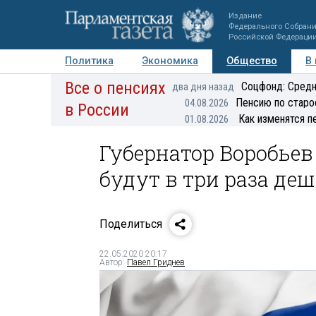
Издание
Федерального Собран
Российской Федераци
Политика
Экономика
Общество
В
Все о пенсиях
Фото
Авторы
Персоны
Мнения
Регионы
Соцфонд: Средн
два дня назад
Пенсию по старо
04.08.2026
в России
Как изменятся п
01.08.2026
Губернатор Воробьев 
будут в три раза деш
Поделиться
22.05.2020 20:17
Автор:
Павел Гриднев