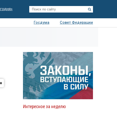
егодня»
Госдума
Совет Федерации
я
Авто
Недвижимость
Технологии
иза
Интересное за неделю