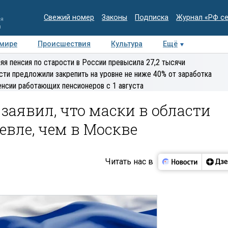
Свежий номер
Законы
Подписка
Журнал «РФ с
ия
и
 мире
Происшествия
Культура
Ещё
Медиацентр
Интервью
Колумнисты
Делова
яя пенсия по старости в России превысила 27,2 тысячи
эксперт
сти предложили закрепить на уровне не ниже 40% от заработка
енсии работающих пенсионеров с 1 августа
заявил, что маски в области
евле, чем в Москве
Читать нас в