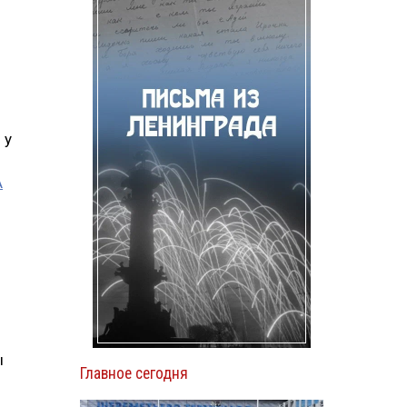
 у
А
ы
Главное сегодня