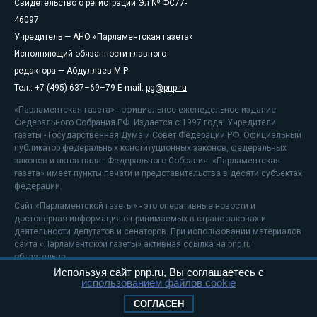
Свидетельство о регистрации Эл № ФС77-
46097
Учредитель — АНО «Парламентская газета»
Исполняющий обязанности главного
редактора — Абдуллаев М.Р.
Тел.: +7 (495) 637–69–79 E-mail:
pg@pnp.ru
«Парламентская газета» - официальное еженедельное издание
Федерального Собрания РФ. Издается с 1997 года. Учредители
газеты - Государственная Дума и Совет Федерации РФ. Официальный
публикатор федеральных конституционных законов, федеральных
законов и актов палат Федерального Собрания. «Парламентская
газета» имеет пункты печати и представительства в десяти субъектах
федерации.
Сайт «Парламентской газеты» - это оперативные новости и
достоверная информация о принимаемых в стране законах и
деятельности депутатов и сенаторов. При использовании материалов
сайта «Парламентской газеты» активная ссылка на pnp.ru
обязательна.
Используя сайт pnp.ru, Вы соглашаетесь с
На информационном ресурсе применяются
рекомендательные
использованием файлов cookie
технологии
Положение о защите персональных данных
СОГЛАСЕН