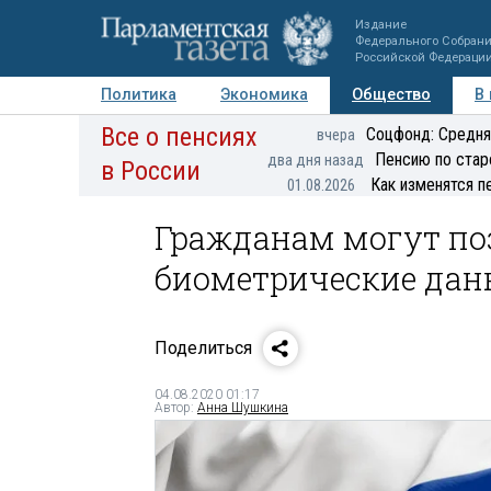
Издание
Федерального Собран
Российской Федераци
Политика
Экономика
Общество
В
Все о пенсиях
Фото
Авторы
Персоны
Мнения
Регионы
Соцфонд: Средня
вчера
Пенсию по стар
два дня назад
в России
Как изменятся п
01.08.2026
Гражданам могут по
биометрические дан
Поделиться
04.08.2020 01:17
Автор:
Анна Шушкина