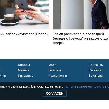
сии заблокируют все iPhone?
Трамп рассказал о последней
беседе с Грэмом* незадолго до
смерти
Опросы
Фото
Контакты
ы
Мнения
Регионы
Реклама
ентр
Интервью
Колумнисты
Вакансии
льзуя сайт pnp.ru, Вы соглашаетесь с
использованием файлов c
СОГЛАСЕН
регистрировано в
 технологий и
8+