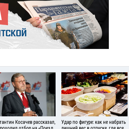
тантин Косачев рассказал,
Удар по фигуре: как не набрать
проходил отбор на «Поезд
лишний вес в отпуске, где все