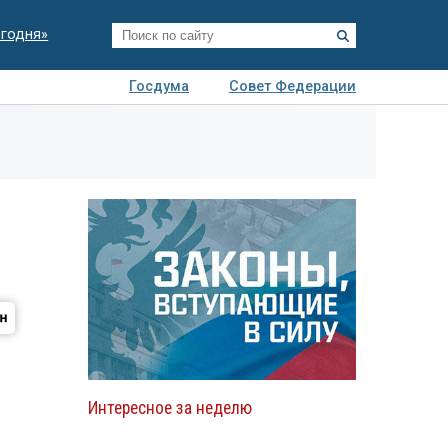
егодня»
Госдума
Совет Федерации
я
Авто
Недвижимость
Технологии
иза
Интересное за неделю