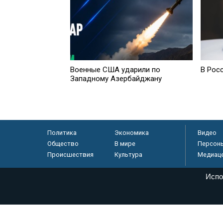
Военные США ударили по
В Рос
Западному Азербайджану
Политика
Экономика
Видео
Общество
В мире
Персон
Происшествия
Культура
Медиац
Испо
© «Парламентская газета», 2026 г.
Электронное периодическое издание «Парламентская газета» за
Федеральной службе по надзору в сфере связи, информационных
массовых коммуникаций (Роскомнадзор) 05 августа 2011 года. 1