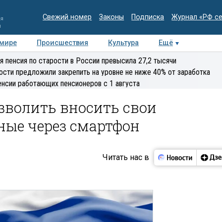
Свежий номер
Законы
Подписка
Журнал «РФ с
ия
и
 мире
Происшествия
Культура
Ещё
Медиацентр
Интервью
Колумнисты
Делова
я пенсия по старости в России превысила 27,2 тысячи
эксперт
ости предложили закрепить на уровне не ниже 40% от заработка
енсии работающих пенсионеров с 1 августа
зволить вносить свои
ные через смартфон
Читать нас в