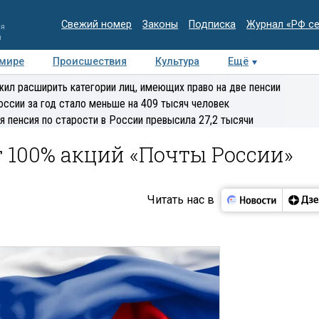
Свежий номер
Законы
Подписка
Журнал «РФ с
ия
и
 мире
Происшествия
Культура
Ещё
Медиацентр
Интервью
Колумнисты
Делова
ил расширить категории лиц, имеющих право на две пенсии
эксперт
оссии за год стало меньше на 409 тысяч человек
я пенсия по старости в России превысила 27,2 тысячи
 100% акций «Почты России»
Читать нас в