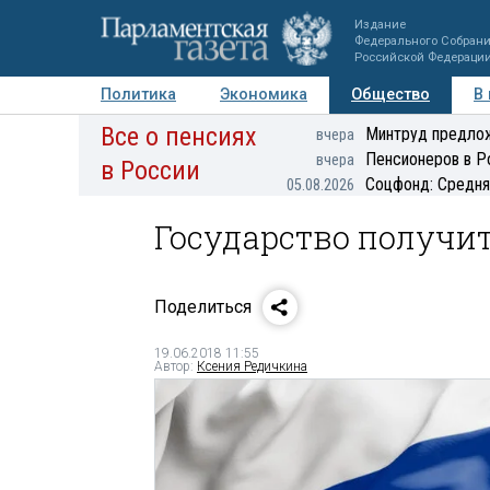
Издание
Федерального Собран
Российской Федераци
Политика
Экономика
Общество
В
Все о пенсиях
Фото
Авторы
Персоны
Мнения
Регионы
Минтруд предлож
вчера
Пенсионеров в Р
вчера
в России
Соцфонд: Средня
05.08.2026
Государство получит
Поделиться
19.06.2018 11:55
Автор:
Ксения Редичкина