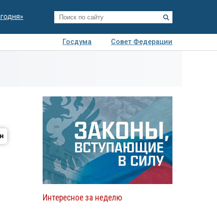
егодня»
Госдума
Совет Федерации
я
Авто
Недвижимость
Технологии
иза
Интересное за неделю