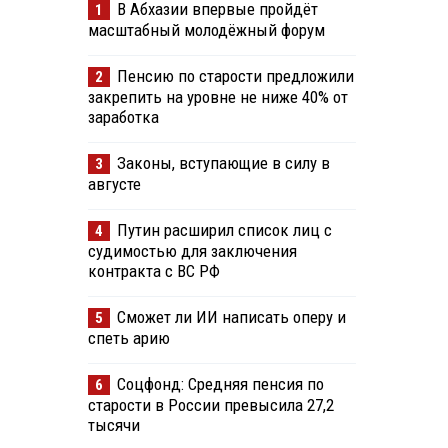
В Абхазии впервые пройдёт
1
масштабный молодёжный форум
Пенсию по старости предложили
2
закрепить на уровне не ниже 40% от
заработка
Законы, вступающие в силу в
3
августе
Путин расширил список лиц с
4
судимостью для заключения
контракта с ВС РФ
Сможет ли ИИ написать оперу и
5
спеть арию
Соцфонд: Средняя пенсия по
6
старости в России превысила 27,2
тысячи