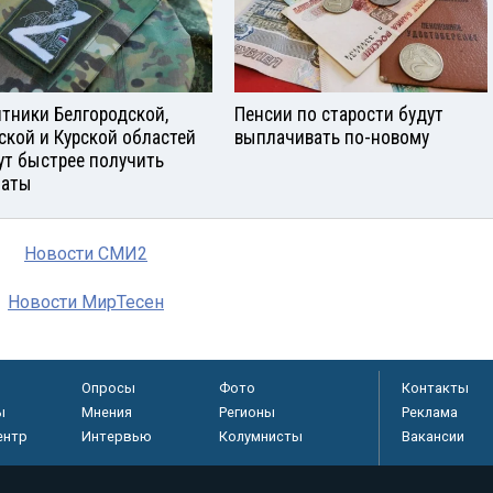
тники Белгородской,
Пенсии по старости будут
ской и Курской областей
выплачивать по-новому
ут быстрее получить
латы
Новости СМИ2
Новости МирТесен
Опросы
Фото
Контакты
ы
Мнения
Регионы
Реклама
ентр
Интервью
Колумнисты
Вакансии