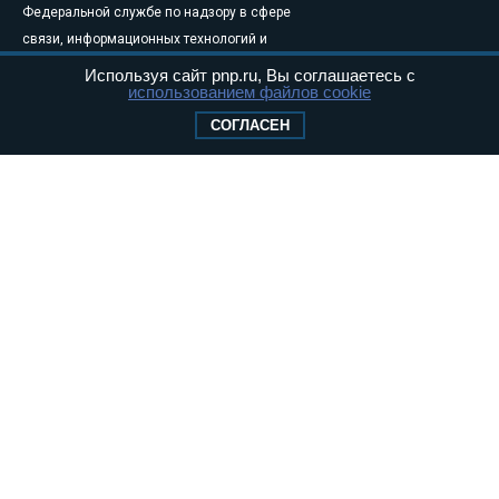
Федеральной службе по надзору в сфере
связи, информационных технологий и
массовых коммуникаций (Роскомнадзор) 05
Используя сайт pnp.ru, Вы соглашаетесь с
использованием файлов cookie
августа 2011 года. 18+
Свидетельство о регистрации Эл № ФС77-
СОГЛАСЕН
46097
Учредитель — АНО «Парламентская газета»
Исполняющий обязанности главного
редактора — Абдуллаев М.Р.
Тел.: +7 (495) 637–69–79 E-mail:
pg@pnp.ru
«Парламентская газета» - официальное еженедельное издание
Федерального Собрания РФ. Издается с 1997 года. Учредители
газеты - Государственная Дума и Совет Федерации РФ. Официальный
публикатор федеральных конституционных законов, федеральных
законов и актов палат Федерального Собрания. «Парламентская
газета» имеет пункты печати и представительства в десяти субъектах
федерации.
Сайт «Парламентской газеты» - это оперативные новости и
достоверная информация о принимаемых в стране законах и
деятельности депутатов и сенаторов. При использовании материалов
сайта «Парламентской газеты» активная ссылка на pnp.ru