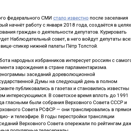
ного федерального СМИ
стало известно
после заселания
ый начнёт работу с января 2018 года, создаётся в целях
вания граждан о деятельности депутатов. Курировать
удет Наблюдательный совет, в него войдут депутаты все
 вице-спикер нижней палаты Пётр Толстой.
бота народных избранников интересует россиян с самог
мента зарождения в стране парламентаризма.
енограммы заседаний дореволюционной
сударственной Думы на следующий день в полном
рианте публиковались в газетах и становились известны
ем интересующимся. В советское время вплоть до 1991
да гласными были собрания Верховного Совета СССР и
рховного Совета РСФСР — они транслировались в прямо
дио- и телеэфире. В годы перестройки трансляции
седаний Верховного Совета опережали по рейтингам да
мые популярные телесериалы.