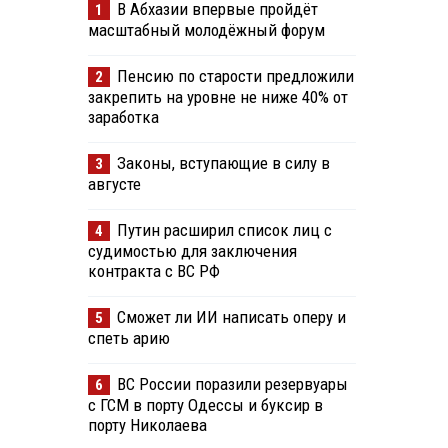
В Абхазии впервые пройдёт
1
масштабный молодёжный форум
Пенсию по старости предложили
2
закрепить на уровне не ниже 40% от
заработка
Законы, вступающие в силу в
3
августе
Путин расширил список лиц с
4
судимостью для заключения
контракта с ВС РФ
Сможет ли ИИ написать оперу и
5
спеть арию
ВС России поразили резервуары
6
с ГСМ в порту Одессы и буксир в
порту Николаева
.