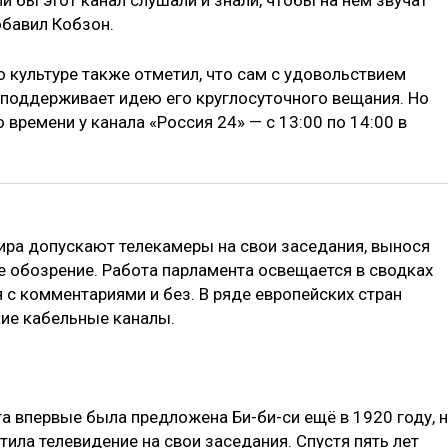
и бы этот канал слушали и знали, чтобы на нём звучат
бавил Кобзон.
 культуре также отметил, что сам с удовольствием
и поддерживает идею его круглосуточного вещания. Но
 времени у канала «Россия 24» — с 13:00 по 14:00 в
ира допускают телекамеры на свои заседания, вынося
 обозрение. Работа парламента освещается в сводках
 с комментариями и без. В ряде европейских стран
ие кабельные каналы.
а впервые была предложена Би-би-си ещё в 1920 году, 
тила телевидение на свои заседания. Спустя пять лет