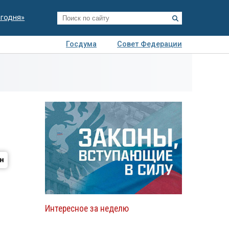
егодня»
Госдума
Совет Федерации
я
Авто
Недвижимость
Технологии
иза
Интересное за неделю