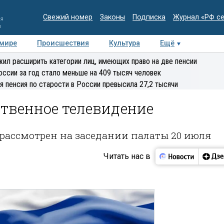
Свежий номер
Законы
Подписка
Журнал «РФ с
ия
и
 мире
Происшествия
Культура
Ещё
Медиацентр
Интервью
Колумнисты
Делова
ил расширить категории лиц, имеющих право на две пенсии
эксперт
оссии за год стало меньше на 409 тысяч человек
я пенсия по старости в России превысила 27,2 тысячи
ственное телевидение
рассмотрен на заседании палаты 20 июля
Читать нас в