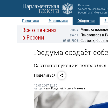
Издание
Федерального Собран
Российской Федераци
Политика
Экономика
Общество
В
Все о пенсиях
Фото
Авторы
Персоны
Мнения
Регионы
Минтруд предлож
вчера
Пенсионеров в Р
вчера
в России
Соцфонд: Средня
05.08.2026
Госдума создаёт соб
Соответствующий вопрос был 
Поделиться
19.07.2017 22:16
Автор:
Иван Рощепий
,
Ирина Макеева