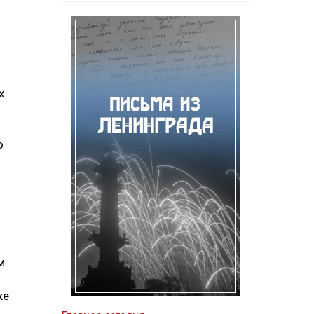
х
о
м
же