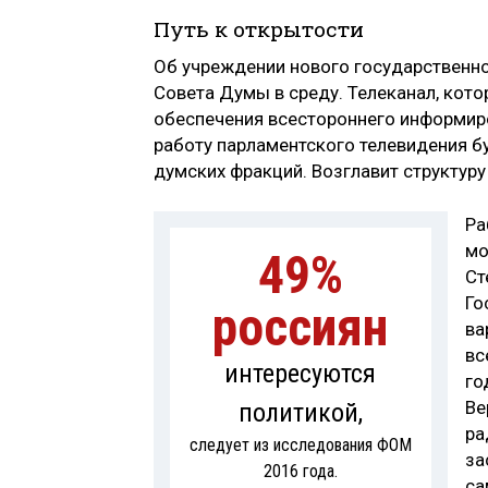
Путь к открытости
Об учреждении нового государствен
Совета Думы в среду. Телеканал, котор
обеспечения всестороннего информиро
работу парламентского телевидения б
думских фракций. Возглавит структуру
Ра
мо
49%
Ст
Го
россиян
ва
вс
интересуются
го
Ве
политикой,
ра
следует из исследования ФОМ
за
2016 года.
са