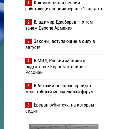
Как изменятся пенсии
1
работающих пенсионеров с 1 августа
Владимир Джабаров — о том,
2
зачем Европе Армения
Законы, вступающие в силу в
3
августе
В МИД России заявили о
4
подготовке Европы к войне с
Россией
В Абхазии впервые пройдёт
5
масштабный молодёжный форум
Ереван рубит сук, на котором
6
сидит