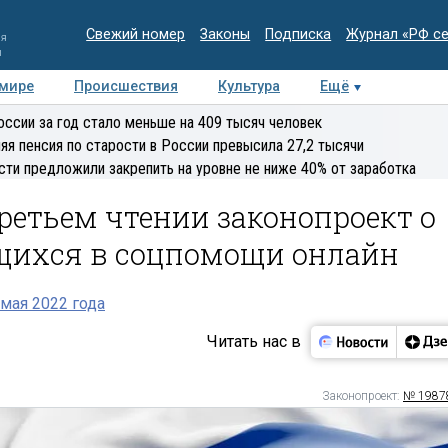
Свежий номер
Законы
Подписка
Журнал «РФ с
ия
и
 мире
Происшествия
Культура
Ещё
Медиацентр
Интервью
Колумнисты
Делова
оссии за год стало меньше на 409 тысяч человек
эксперт
яя пенсия по старости в России превысила 27,2 тысячи
сти предложили закрепить на уровне не ниже 40% от заработка
ретьем чтении законопроект о
ихся в соцпомощи онлайн
мая 2022 года
Читать нас в
Законопроект:
№ 1987