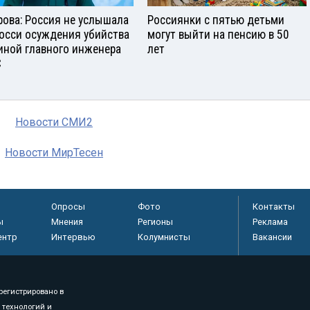
рова: Россия не услышала
Россиянки с пятью детьми
росси осуждения убийства
могут выйти на пенсию в 50
иной главного инженера
лет
С
Новости СМИ2
Новости МирТесен
Опросы
Фото
Контакты
ы
Мнения
Регионы
Реклама
ентр
Интервью
Колумнисты
Вакансии
регистрировано в
 технологий и