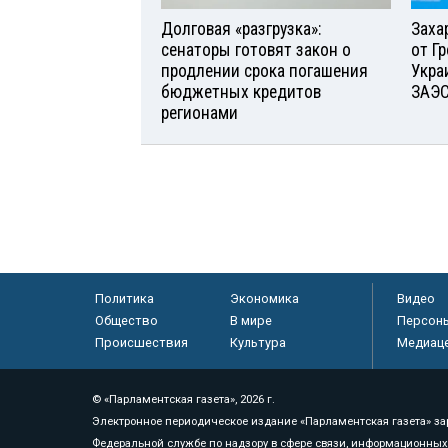
Долговая «разгрузка»:
Заха
сенаторы готовят закон о
от Г
продлении срока погашения
Укра
бюджетных кредитов
ЗАЭ
регионами
Политика
Экономика
Видео
Общество
В мире
Персон
Происшествия
Культура
Медиац
© «Парламентская газета», 2026 г.
Электронное периодическое издание «Парламентская газета» за
Федеральной службе по надзору в сфере связи, информационных