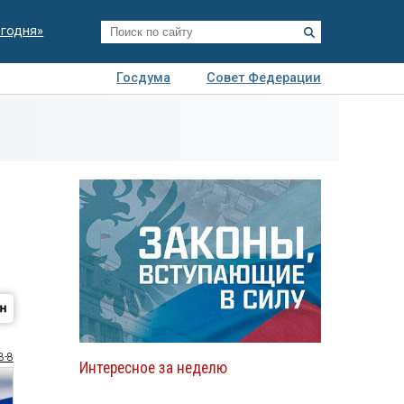
егодня»
Госдума
Совет Федерации
я
Авто
Недвижимость
Технологии
иза
8-8
Интересное за неделю