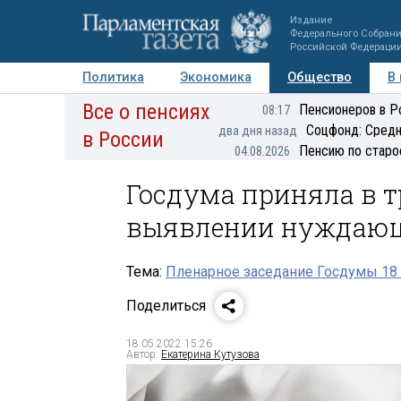
Издание
Федерального Собран
Российской Федераци
Политика
Экономика
Общество
В
Все о пенсиях
Фото
Авторы
Персоны
Мнения
Регионы
Пенсионеров в Р
08:17
Соцфонд: Средн
два дня назад
в России
Пенсию по старо
04.08.2026
Госдума приняла в т
выявлении нуждающ
Тема:
Пленарное заседание Госдумы 18 
Поделиться
18.05.2022 15:26
Автор:
Екатерина Кутузова