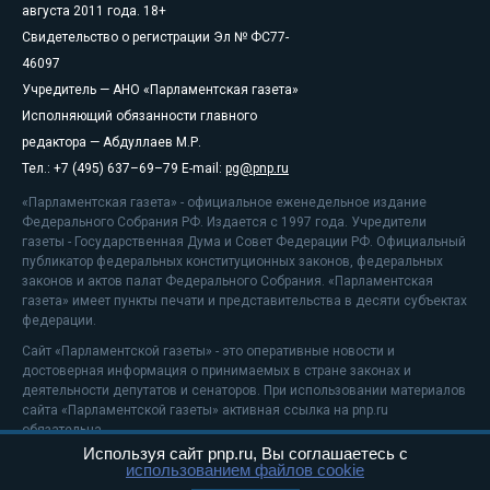
августа 2011 года. 18+
Свидетельство о регистрации Эл № ФС77-
46097
Учредитель — АНО «Парламентская газета»
Исполняющий обязанности главного
редактора — Абдуллаев М.Р.
Тел.: +7 (495) 637–69–79 E-mail:
pg@pnp.ru
«Парламентская газета» - официальное еженедельное издание
Федерального Собрания РФ. Издается с 1997 года. Учредители
газеты - Государственная Дума и Совет Федерации РФ. Официальный
публикатор федеральных конституционных законов, федеральных
законов и актов палат Федерального Собрания. «Парламентская
газета» имеет пункты печати и представительства в десяти субъектах
федерации.
Сайт «Парламентской газеты» - это оперативные новости и
достоверная информация о принимаемых в стране законах и
деятельности депутатов и сенаторов. При использовании материалов
сайта «Парламентской газеты» активная ссылка на pnp.ru
обязательна.
Используя сайт pnp.ru, Вы соглашаетесь с
На информационном ресурсе применяются
рекомендательные
использованием файлов cookie
технологии