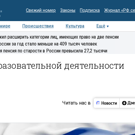
Свежий номер
Законы
Подписка
Журнал «РФ с
ия
и
 мире
Происшествия
Культура
Ещё
Медиацентр
Интервью
Колумнисты
Делова
ил расширить категории лиц, имеющих право на две пенсии
эксперт
оссии за год стало меньше на 409 тысяч человек
я пенсия по старости в России превысила 27,2 тысячи
разовательной деятельности
Читать нас в