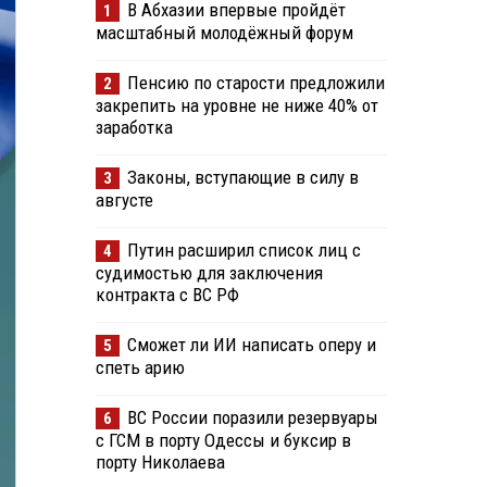
В Абхазии впервые пройдёт
1
масштабный молодёжный форум
Пенсию по старости предложили
2
закрепить на уровне не ниже 40% от
заработка
Законы, вступающие в силу в
3
августе
Путин расширил список лиц с
4
судимостью для заключения
контракта с ВС РФ
Сможет ли ИИ написать оперу и
5
спеть арию
ВС России поразили резервуары
6
с ГСМ в порту Одессы и буксир в
порту Николаева