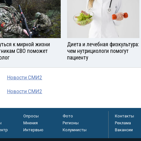
уться к мирной жизни
Диета и лечебная физкультура:
тникам СВО поможет
чем нутрициологи помогут
олог
пациенту
Новости СМИ2
Новости СМИ2
Опросы
Фото
Контакты
ы
Мнения
Регионы
Реклама
ентр
Интервью
Колумнисты
Вакансии