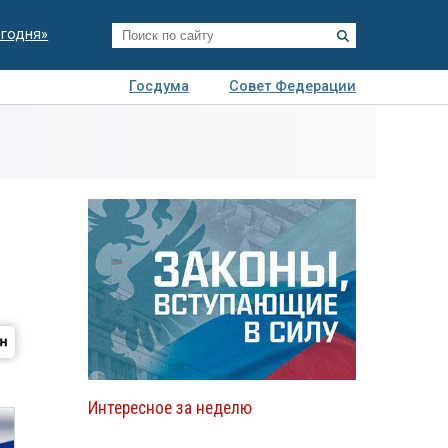
егодня»
Госдума
Совет Федерации
я
Авто
Недвижимость
Технологии
иза
Интересное за неделю