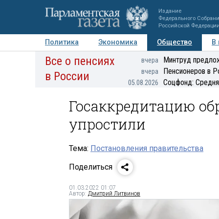
Издание
Федерального Собран
Российской Федераци
Политика
Экономика
Общество
В
Все о пенсиях
Фото
Авторы
Персоны
Мнения
Регионы
Минтруд предлож
вчера
Пенсионеров в Р
вчера
в России
Соцфонд: Средня
05.08.2026
Госаккредитацию об
упростили
Тема:
Постановления правительства
Поделиться
01.03.2022 01:07
Автор:
Дмитрий Литвинов