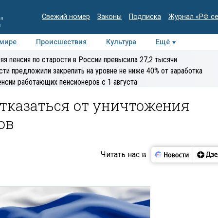
Свежий номер
Законы
Подписка
Журнал «РФ с
ия
и
 мире
Происшествия
Культура
Ещё
Медиацентр
Интервью
Колумнисты
Делова
яя пенсия по старости в России превысила 27,2 тысячи
эксперт
сти предложили закрепить на уровне не ниже 40% от заработка
енсии работающих пенсионеров с 1 августа
отказаться от уничтожения
ов
Читать нас в