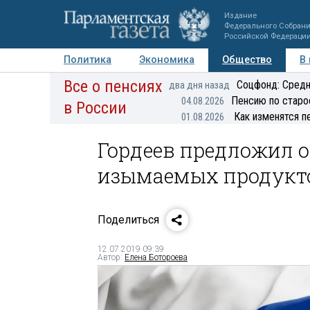
Издание
Федерального Собран
Российской Федераци
Политика
Экономика
Общество
В
Все о пенсиях
Фото
Авторы
Персоны
Мнения
Регионы
Соцфонд: Средн
два дня назад
Пенсию по старо
04.08.2026
в России
Как изменятся п
01.08.2026
Гордеев предложил 
изымаемых продукт
Поделиться
12.07.2019 09:39
Автор:
Елена Ботороева