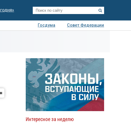
егодня»
Госдума
Совет Федерации
я
Авто
Недвижимость
Технологии
иза
Интересное за неделю