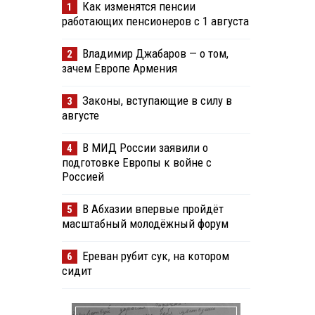
Как изменятся пенсии
1
работающих пенсионеров с 1 августа
Владимир Джабаров — о том,
2
зачем Европе Армения
Законы, вступающие в силу в
3
августе
В МИД России заявили о
4
подготовке Европы к войне с
Россией
В Абхазии впервые пройдёт
5
масштабный молодёжный форум
Ереван рубит сук, на котором
6
сидит