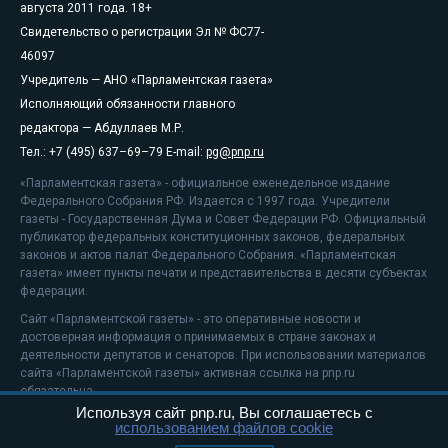
августа 2011 года. 18+
Свидетельство о регистрации Эл № ФС77-
46097
Учредитель — АНО «Парламентская газета»
Исполняющий обязанности главного
редактора — Абдуллаев М.Р.
Тел.: +7 (495) 637–69–79 E-mail:
pg@pnp.ru
«Парламентская газета» - официальное еженедельное издание
Федерального Собрания РФ. Издается с 1997 года. Учредители
газеты - Государственная Дума и Совет Федерации РФ. Официальный
публикатор федеральных конституционных законов, федеральных
законов и актов палат Федерального Собрания. «Парламентская
газета» имеет пункты печати и представительства в десяти субъектах
федерации.
Сайт «Парламентской газеты» - это оперативные новости и
достоверная информация о принимаемых в стране законах и
деятельности депутатов и сенаторов. При использовании материалов
сайта «Парламентской газеты» активная ссылка на pnp.ru
обязательна.
Используя сайт pnp.ru, Вы соглашаетесь с
На информационном ресурсе применяются
рекомендательные
использованием файлов cookie
технологии