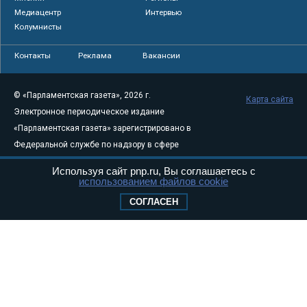
Медиацентр
Интервью
Колумнисты
Контакты
Реклама
Вакансии
© «Парламентская газета», 2026 г.
Карта сайта
Электронное периодическое издание
«Парламентская газета» зарегистрировано в
Федеральной службе по надзору в сфере
связи, информационных технологий и
Используя сайт pnp.ru, Вы соглашаетесь с
массовых коммуникаций (Роскомнадзор) 05
использованием файлов cookie
августа 2011 года. 18+
СОГЛАСЕН
Свидетельство о регистрации Эл № ФС77-
46097
Учредитель — АНО «Парламентская газета»
Исполняющий обязанности главного
редактора — Абдуллаев М.Р.
Тел.: +7 (495) 637–69–79 E-mail:
pg@pnp.ru