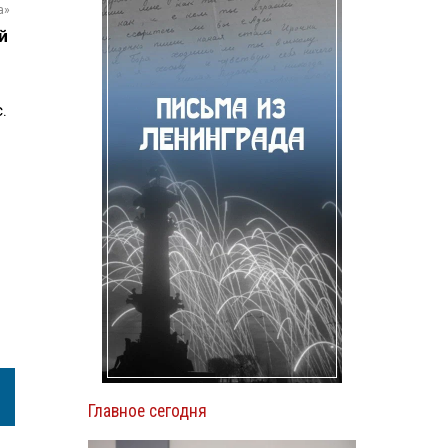
а»
й
.
Главное сегодня