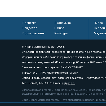
Политика
Экономика
Видео
Общество
В мире
Персон
Происшествия
Культура
Медиац
© «Парламентская газета», 2026 г.
Электронное периодическое издание «Парламентская газета» за
Федеральной службе по надзору в сфере связи, информационных
массовых коммуникаций (Роскомнадзор) 05 августа 2011 года. 1
Свидетельство о регистрации Эл № ФС77-46097
Учредитель — АНО «Парламентская газета»
Исполняющий обязанности главного редактора — Абдуллаев М.Р
Тел.: +7 (495) 637–69–79 E-mail:
pg@pnp.ru
«Парламентская газета» - официальное еженедельное издание Фе
федеральных конституционных законов, федеральных законов и а
Сайт «Парламентской газеты» - это оперативные новости и дост
«Парламентской газеты» активная ссылка на pnp.ru обязательна.