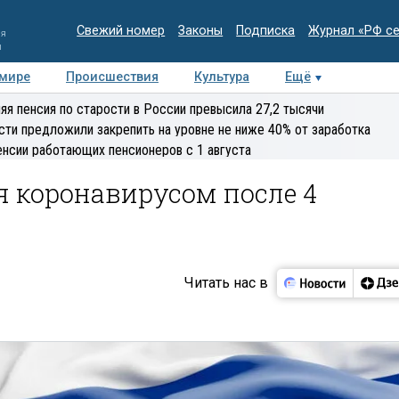
Свежий номер
Законы
Подписка
Журнал «РФ с
ия
и
 мире
Происшествия
Культура
Ещё
Медиацентр
Интервью
Колумнисты
Делова
яя пенсия по старости в России превысила 27,2 тысячи
эксперт
сти предложили закрепить на уровне не ниже 40% от заработка
енсии работающих пенсионеров с 1 августа
ся коронавирусом после 4
Читать нас в