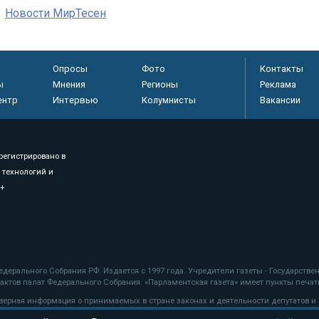
Новости МирТесен
Опросы
Фото
Контакты
ы
Мнения
Регионы
Реклама
ентр
Интервью
Колумнисты
Вакансии
регистрировано в
 технологий и
8+
.
дерального Собрания РФ. Издается с 1997 года. Учредители газеты - Государств
ктов палат Федерального Собрания. «Парламентская газета» имеет пункты печати
оверная информация о принимаемых в стране законах и деятельности депутатов и