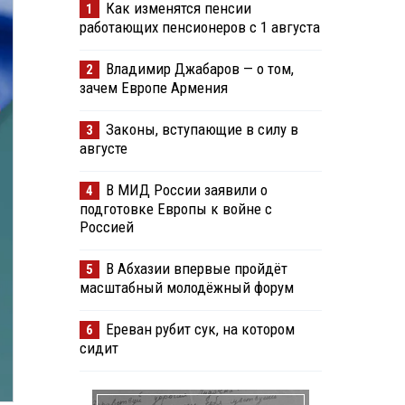
Как изменятся пенсии
1
работающих пенсионеров с 1 августа
Владимир Джабаров — о том,
2
зачем Европе Армения
Законы, вступающие в силу в
3
августе
В МИД России заявили о
4
подготовке Европы к войне с
Россией
В Абхазии впервые пройдёт
5
масштабный молодёжный форум
Ереван рубит сук, на котором
6
сидит