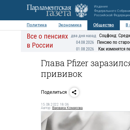
Издание
Федерального Собран
Российской Федераци
Политика
Экономика
Общество
В
Все о пенсиях
Фото
Авторы
Персоны
Мнения
Регионы
Соцфонд: Средн
два дня назад
Пенсию по старо
04.08.2026
в России
Как изменятся п
01.08.2026
Глава Pfizer заразил
прививок
Поделиться
15.08.2022 18:06
Автор:
Варвара Комарова