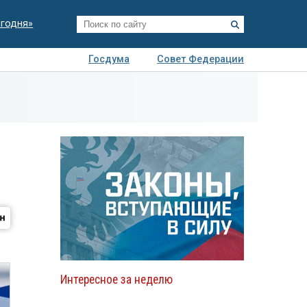
егодня»
Госдума
Совет Федерации
я
Авто
Недвижимость
Технологии
иза
Интересное за неделю