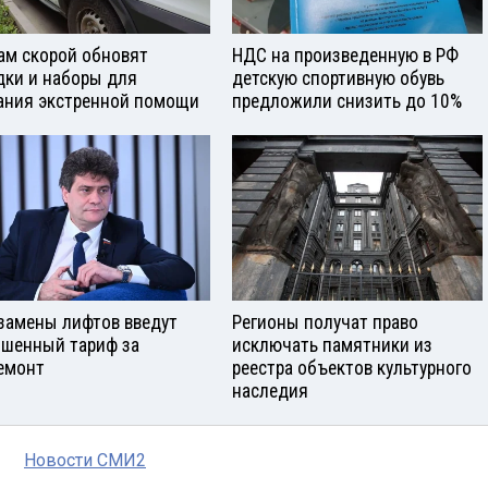
ам скорой обновят
НДС на произведенную в РФ
дки и наборы для
детскую спортивную обувь
ания экстренной помощи
предложили снизить до 10%
замены лифтов введут
Регионы получат право
шенный тариф за
исключать памятники из
емонт
реестра объектов культурного
наследия
Новости СМИ2