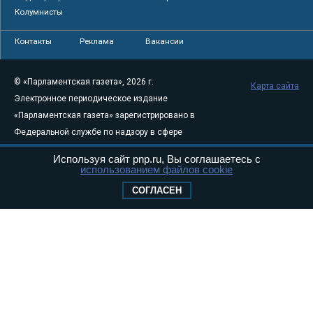
Колумнисты
Контакты
Реклама
Вакансии
© «Парламентская газета», 2026 г.
Карта сайта
Электронное периодическое издание
«Парламентская газета» зарегистрировано в
Федеральной службе по надзору в сфере
связи, информационных технологий и
Используя сайт pnp.ru, Вы соглашаетесь с
массовых коммуникаций (Роскомнадзор) 05
использованием файлов cookie
августа 2011 года. 18+
СОГЛАСЕН
Свидетельство о регистрации Эл № ФС77-
46097
Учредитель — АНО «Парламентская газета»
Исполняющий обязанности главного
редактора — Абдуллаев М.Р.
Тел.: +7 (495) 637–69–79 E-mail:
pg@pnp.ru
«Парламентская газета» - официальное еженедельное издание