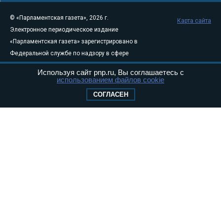
© «Парламентская газета», 2026 г.
Карта сайта
Электронное периодическое издание
«Парламентская газета» зарегистрировано в
Федеральной службе по надзору в сфере
связи, информационных технологий и
Используя сайт pnp.ru, Вы соглашаетесь с
массовых коммуникаций (Роскомнадзор) 05
использованием файлов cookie
августа 2011 года. 18+
СОГЛАСЕН
Свидетельство о регистрации Эл № ФС77-
46097
Учредитель — АНО «Парламентская газета»
Исполняющий обязанности главного
редактора — Абдуллаев М.Р.
Тел.: +7 (495) 637–69–79 E-mail:
pg@pnp.ru
«Парламентская газета» - официальное еженедельное издание
Федерального Собрания РФ. Издается с 1997 года. Учредители
газеты - Государственная Дума и Совет Федерации РФ. Официальный
публикатор федеральных конституционных законов, федеральных
законов и актов палат Федерального Собрания. «Парламентская
газета» имеет пункты печати и представительства в десяти субъектах