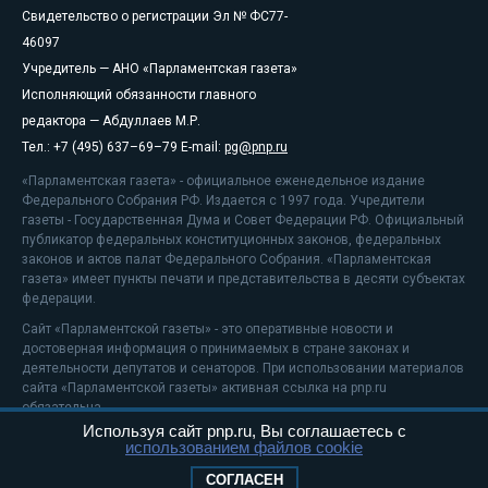
Свидетельство о регистрации Эл № ФС77-
46097
Учредитель — АНО «Парламентская газета»
Исполняющий обязанности главного
редактора — Абдуллаев М.Р.
Тел.: +7 (495) 637–69–79 E-mail:
pg@pnp.ru
«Парламентская газета» - официальное еженедельное издание
Федерального Собрания РФ. Издается с 1997 года. Учредители
газеты - Государственная Дума и Совет Федерации РФ. Официальный
публикатор федеральных конституционных законов, федеральных
законов и актов палат Федерального Собрания. «Парламентская
газета» имеет пункты печати и представительства в десяти субъектах
федерации.
Сайт «Парламентской газеты» - это оперативные новости и
достоверная информация о принимаемых в стране законах и
деятельности депутатов и сенаторов. При использовании материалов
сайта «Парламентской газеты» активная ссылка на pnp.ru
обязательна.
Используя сайт pnp.ru, Вы соглашаетесь с
На информационном ресурсе применяются
рекомендательные
использованием файлов cookie
технологии
Положение о защите персональных данных
СОГЛАСЕН