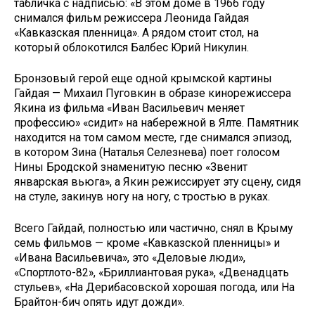
табличка с надписью: «В этом доме в 1966 году
снимался фильм режиссера Леонида Гайдая
«Кавказская пленница». А рядом стоит стол, на
который облокотился Балбес Юрий Никулин.
Бронзовый герой еще одной крымской картины
Гайдая — Михаил Пуговкин в образе кинорежиссера
Якина из фильма «Иван Васильевич меняет
профессию» «сидит» на набережной в Ялте. Памятник
находится на том самом месте, где снимался эпизод,
в котором Зина (Наталья Селезнева) поет голосом
Нины Бродской знаменитую песню «Звенит
январская вьюга», а Якин режиссирует эту сцену, сидя
на стуле, закинув ногу на ногу, с тростью в руках.
Всего Гайдай, полностью или частично, снял в Крыму
семь фильмов — кроме «Кавказской пленницы» и
«Ивана Васильевича», это «Деловые люди»,
«Спортлото-82», «Бриллиантовая рука», «Двенадцать
стульев», «На Дерибасовской хорошая погода, или На
Брайтон-бич опять идут дожди».