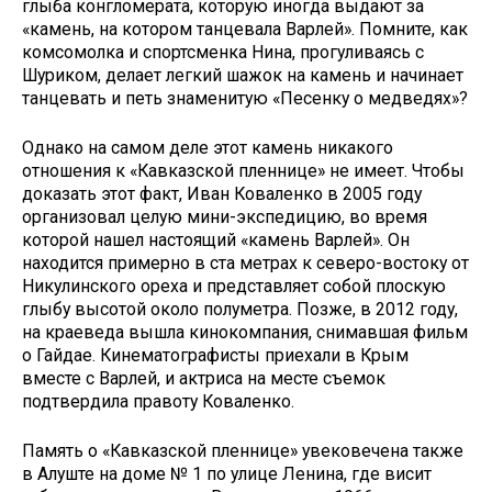
глыба конгломерата, которую иногда выдают за
«камень, на котором танцевала Варлей». Помните, как
комсомолка и спортсменка Нина, прогуливаясь с
Шуриком, делает легкий шажок на камень и начинает
танцевать и петь знаменитую «Песенку о медведях»?
Однако на самом деле этот камень никакого
отношения к «Кавказской пленнице» не имеет. Чтобы
доказать этот факт, Иван Коваленко в 2005 году
организовал целую мини-экспедицию, во время
которой нашел настоящий «камень Варлей». Он
находится примерно в ста метрах к северо-востоку от
Никулинского ореха и представляет собой плоскую
глыбу высотой около полуметра. Позже, в 2012 году,
на краеведа вышла кинокомпания, снимавшая фильм
о Гайдае. Кинематографисты приехали в Крым
вместе с Варлей, и актриса на месте съемок
подтвердила правоту Коваленко.​
Память о «Кавказской пленнице» увековечена также
в Алуште на доме № 1 по улице Ленина, где висит