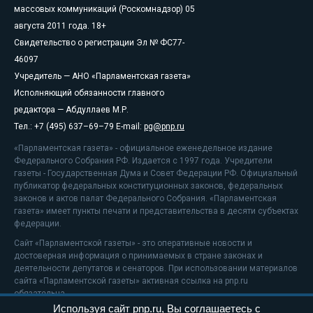
массовых коммуникаций (Роскомнадзор) 05
августа 2011 года. 18+
Свидетельство о регистрации Эл № ФС77-
46097
Учредитель — АНО «Парламентская газета»
Исполняющий обязанности главного
редактора — Абдуллаев М.Р.
Тел.: +7 (495) 637–69–79 E-mail:
pg@pnp.ru
«Парламентская газета» - официальное еженедельное издание
Федерального Собрания РФ. Издается с 1997 года. Учредители
газеты - Государственная Дума и Совет Федерации РФ. Официальный
публикатор федеральных конституционных законов, федеральных
законов и актов палат Федерального Собрания. «Парламентская
газета» имеет пункты печати и представительства в десяти субъектах
федерации.
Сайт «Парламентской газеты» - это оперативные новости и
достоверная информация о принимаемых в стране законах и
деятельности депутатов и сенаторов. При использовании материалов
сайта «Парламентской газеты» активная ссылка на pnp.ru
обязательна.
Используя сайт pnp.ru, Вы соглашаетесь с
На информационном ресурсе применяются
рекомендательные