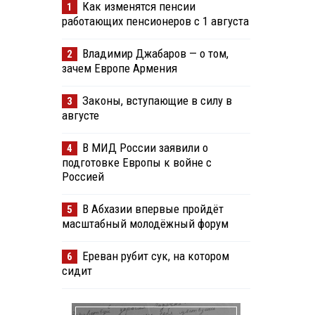
Как изменятся пенсии
1
работающих пенсионеров с 1 августа
Владимир Джабаров — о том,
2
зачем Европе Армения
Законы, вступающие в силу в
3
августе
В МИД России заявили о
4
подготовке Европы к войне с
Россией
В Абхазии впервые пройдёт
5
масштабный молодёжный форум
Ереван рубит сук, на котором
6
сидит