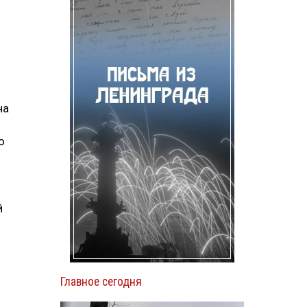
на
о
й
Главное сегодня