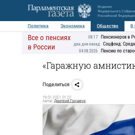
Издание
Федерального Собран
Российской Федераци
Политика
Экономика
Общество
В
Все о пенсиях
Фото
Авторы
Персоны
Мнения
Регионы
Пенсионеров в Р
08:17
Соцфонд: Средн
два дня назад
в России
Пенсию по старо
04.08.2026
«Гаражную амнистию
Поделиться
19.01.2021 01:22
Автор:
Дмитрий Гончарук