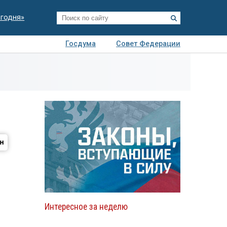
егодня»
Госдума
Совет Федерации
я
Авто
Недвижимость
Технологии
иза
Интересное за неделю