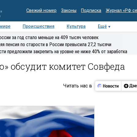
Свежий номер
Законы
Подписка
Журнал «РФ с
ия
и
 мире
Происшествия
Культура
Ещё
Медиацентр
Интервью
Колумнисты
Делова
оссии за год стало меньше на 409 тысяч человек
эксперт
яя пенсия по старости в России превысила 27,2 тысячи
сти предложили закрепить на уровне не ниже 40% от заработка
» обсудит комитет Совфеда
Читать нас в