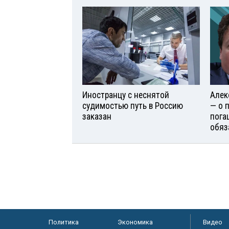
Иностранцу с неснятой
Алек
судимостью путь в Россию
— о 
заказан
пога
обяз
Политика
Экономика
Видео