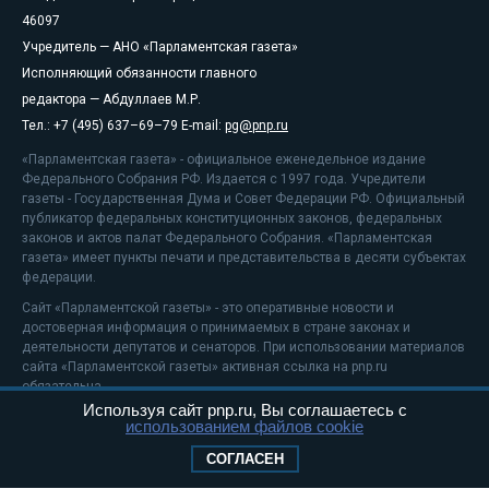
46097
Учредитель — АНО «Парламентская газета»
Исполняющий обязанности главного
редактора — Абдуллаев М.Р.
Тел.: +7 (495) 637–69–79 E-mail:
pg@pnp.ru
«Парламентская газета» - официальное еженедельное издание
Федерального Собрания РФ. Издается с 1997 года. Учредители
газеты - Государственная Дума и Совет Федерации РФ. Официальный
публикатор федеральных конституционных законов, федеральных
законов и актов палат Федерального Собрания. «Парламентская
газета» имеет пункты печати и представительства в десяти субъектах
федерации.
Сайт «Парламентской газеты» - это оперативные новости и
достоверная информация о принимаемых в стране законах и
деятельности депутатов и сенаторов. При использовании материалов
сайта «Парламентской газеты» активная ссылка на pnp.ru
обязательна.
Используя сайт pnp.ru, Вы соглашаетесь с
На информационном ресурсе применяются
рекомендательные
использованием файлов cookie
технологии
Положение о защите персональных данных
СОГЛАСЕН