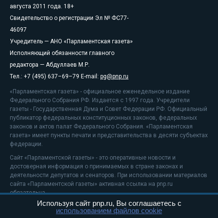
августа 2011 года. 18+
Свидетельство о регистрации Эл № ФС77-
46097
Учредитель — АНО «Парламентская газета»
Исполняющий обязанности главного
редактора — Абдуллаев М.Р.
Тел.: +7 (495) 637–69–79 E-mail:
pg@pnp.ru
«Парламентская газета» - официальное еженедельное издание
Федерального Собрания РФ. Издается с 1997 года. Учредители
газеты - Государственная Дума и Совет Федерации РФ. Официальный
публикатор федеральных конституционных законов, федеральных
законов и актов палат Федерального Собрания. «Парламентская
газета» имеет пункты печати и представительства в десяти субъектах
федерации.
Сайт «Парламентской газеты» - это оперативные новости и
достоверная информация о принимаемых в стране законах и
деятельности депутатов и сенаторов. При использовании материалов
сайта «Парламентской газеты» активная ссылка на pnp.ru
обязательна.
Используя сайт pnp.ru, Вы соглашаетесь с
На информационном ресурсе применяются
рекомендательные
использованием файлов cookie
технологии