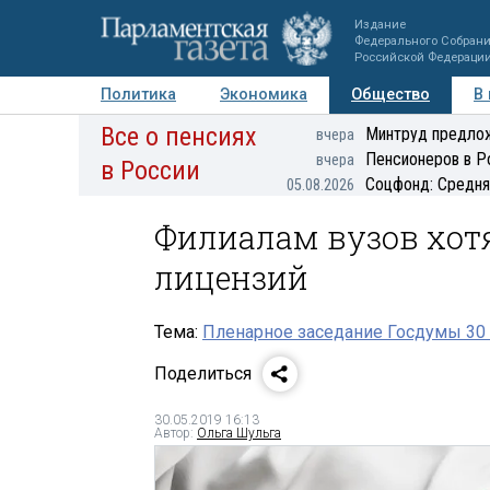
Издание
Федерального Собран
Российской Федераци
Политика
Экономика
Общество
В
Все о пенсиях
Фото
Авторы
Персоны
Мнения
Регионы
Минтруд предлож
вчера
Пенсионеров в Р
вчера
в России
Соцфонд: Средня
05.08.2026
Филиалам вузов хот
лицензий
Тема:
Пленарное заседание Госдумы 30
Поделиться
30.05.2019 16:13
Автор:
Ольга Шульга