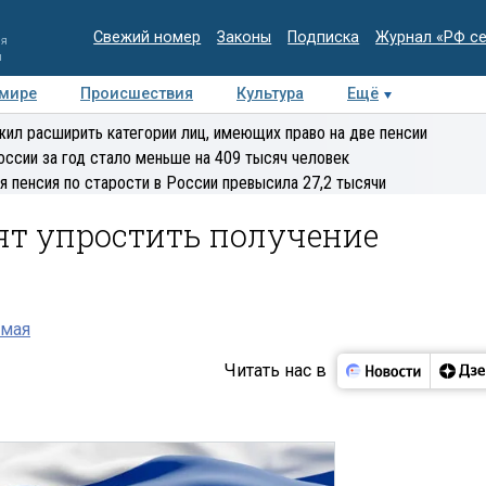
Свежий номер
Законы
Подписка
Журнал «РФ с
ия
и
 мире
Происшествия
Культура
Ещё
Медиацентр
Интервью
Колумнисты
Делова
ил расширить категории лиц, имеющих право на две пенсии
эксперт
оссии за год стало меньше на 409 тысяч человек
я пенсия по старости в России превысила 27,2 тысячи
ят упростить получение
 мая
Читать нас в