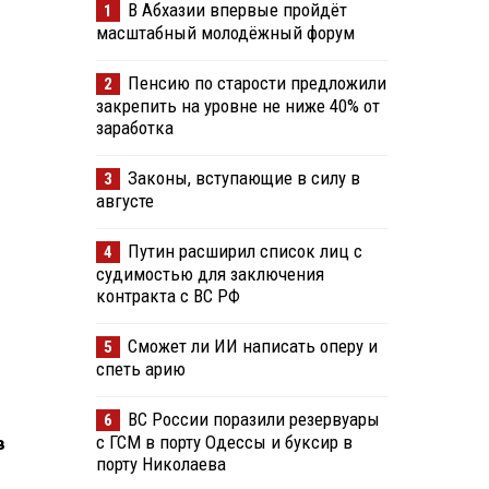
В Абхазии впервые пройдёт
1
масштабный молодёжный форум
Пенсию по старости предложили
2
закрепить на уровне не ниже 40% от
заработка
Законы, вступающие в силу в
3
августе
Путин расширил список лиц с
4
судимостью для заключения
контракта с ВС РФ
Сможет ли ИИ написать оперу и
5
спеть арию
ВС России поразили резервуары
6
с ГСМ в порту Одессы и буксир в
в
порту Николаева