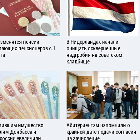
изменятся пенсии
В Нидерландах начали
тающих пенсионеров с 1
очищать оскверненные
ста
надгробия на советском
кладбище
тившим имущество
Абитуриентам напомнили о
лям Донбасса и
крайней дате подачи согласия
россии увеличили
на зачисление