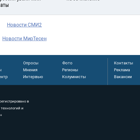
латы
Новости СМИ2
Новости МирТесен
Опросы
Фото
Контакты
ы
Мнения
Регионы
Реклама
ентр
Интервью
Колумнисты
Вакансии
регистрировано в
 технологий и
8+
.