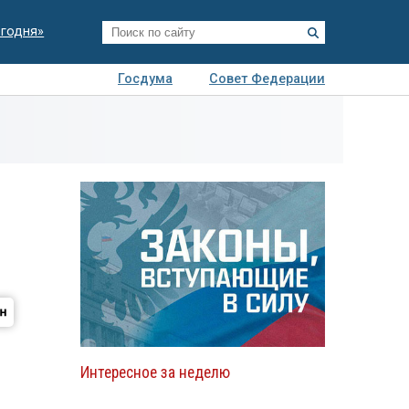
егодня»
Госдума
Совет Федерации
я
Авто
Недвижимость
Технологии
иза
Интересное за неделю