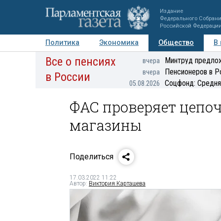
Издание
Федерального Собран
Российской Федераци
Политика
Экономика
Общество
В
Все о пенсиях
Фото
Авторы
Персоны
Мнения
Регионы
Минтруд предлож
вчера
Пенсионеров в Р
вчера
в России
Соцфонд: Средня
05.08.2026
ФАС проверяет цепоч
магазины
Поделиться
17.03.2022 11:22
Автор:
Виктория Карташева