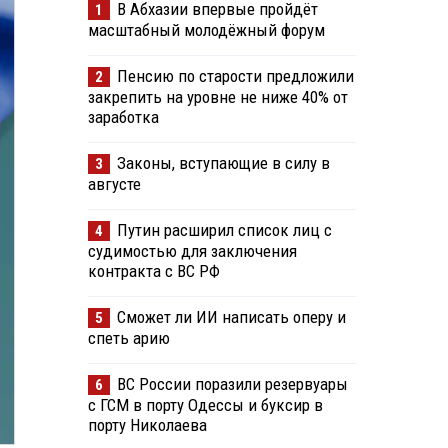
В Абхазии впервые пройдёт
1
масштабный молодёжный форум
Пенсию по старости предложили
2
закрепить на уровне не ниже 40% от
заработка
Законы, вступающие в силу в
3
августе
Путин расширил список лиц с
4
судимостью для заключения
контракта с ВС РФ
Сможет ли ИИ написать оперу и
5
спеть арию
ВС России поразили резервуары
6
с ГСМ в порту Одессы и буксир в
порту Николаева