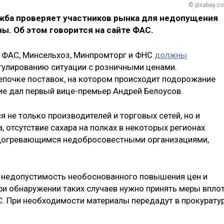
© pixabay.c
жба проверяет участников рынка для недопущения
ы. Об этом говорится на сайте ФАС.
и ФАС, Минсельхоз, Минпромторг и ФНС
должны
гулированию ситуации с розничными ценами.
епочке поставок, на котором происходит подорожание
ние дал первый вице-премьер Андрей Белоусов.
я не только производителей и торговых сетей, но и
, отсутствие сахара на полках в некоторых регионах
одогревающимся недобросовестными организациями,
а недопустимость необоснованного повышения цен и
ри обнаружении таких случаев нужно принять меры впло
. При необходимости материалы передадут в прокуратур