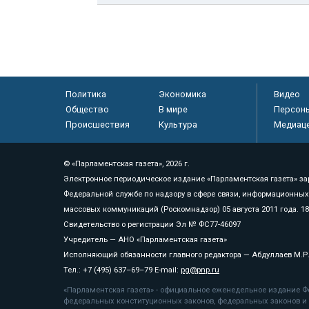
Политика
Экономика
Видео
Общество
В мире
Персон
Происшествия
Культура
Медиац
© «Парламентская газета», 2026 г.
Электронное периодическое издание «Парламентская газета» за
Федеральной службе по надзору в сфере связи, информационных
массовых коммуникаций (Роскомнадзор) 05 августа 2011 года. 1
Свидетельство о регистрации Эл № ФС77-46097
Учредитель — АНО «Парламентская газета»
Исполняющий обязанности главного редактора — Абдуллаев М.Р
Тел.: +7 (495) 637–69–79 E-mail:
pg@pnp.ru
«Парламентская газета» - официальное еженедельное издание Фе
федеральных конституционных законов, федеральных законов и а