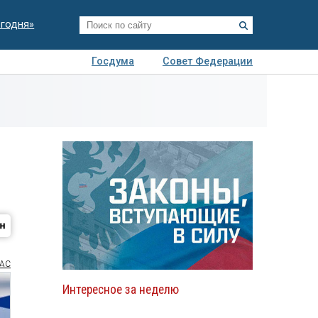
егодня»
Госдума
Совет Федерации
я
Авто
Недвижимость
Технологии
иза
АС
Интересное за неделю