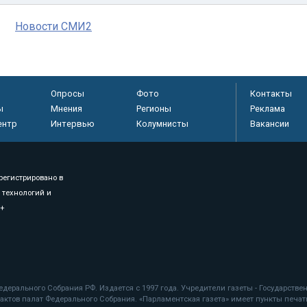
Новости СМИ2
Опросы
Фото
Контакты
ы
Мнения
Регионы
Реклама
ентр
Интервью
Колумнисты
Вакансии
регистрировано в
 технологий и
8+
.
дерального Собрания РФ. Издается с 1997 года. Учредители газеты - Государств
ктов палат Федерального Собрания. «Парламентская газета» имеет пункты печати