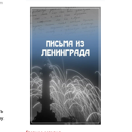
om
ть
у.