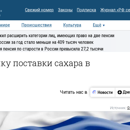
Свежий номер
Законы
Подписка
Журнал «РФ с
ия
и
 мире
Происшествия
Культура
Ещё
Медиацентр
Интервью
Колумнисты
Делова
ил расширить категории лиц, имеющих право на две пенсии
эксперт
оссии за год стало меньше на 409 тысяч человек
я пенсия по старости в России превысила 27,2 тысячи
ку поставки сахара в
Читать нас в
Источник:
Ф