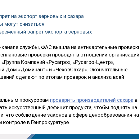
прет на экспорт зерновых и сахара
ты могут снизиться
 временный запрет экспорта зерновых
am-канале службы, ФАС вышла на антикартельные проверк
неплановые проверки проводят в отношении организаци
«Группа Компаний «Русагро», «Русагро-Центр»,
ый Дом «Доминант» и «ЧеховСахар». Окончательные
шений сделают по итогам проверок и анализа всей
ональным прокурорам
проверить производителей сахара
в
ать искусственный дефицит продукта, чтобы поднять на
ли, что соблюдение законов в сфере ценообразования на
 контроле в Генпрокуратуре.