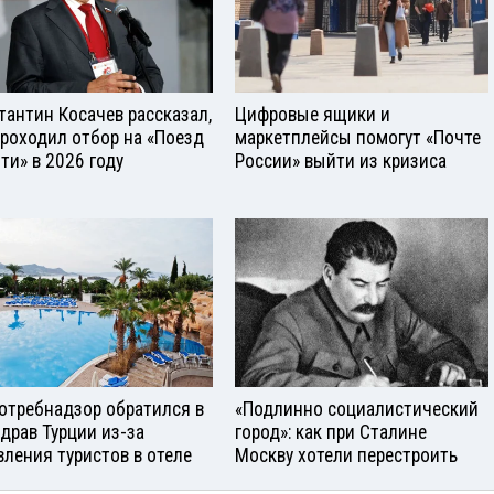
тантин Косачев рассказал,
Цифровые ящики и
проходил отбор на «Поезд
маркетплейсы помогут «Почте
ти» в 2026 году
России» выйти из кризиса
отребнадзор обратился в
«Подлинно социалистический
драв Турции из-за
город»: как при Сталине
вления туристов в отеле
Москву хотели перестроить