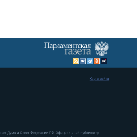
Карта сайта
енная Дума и Совет Федерации РФ. Официальный публикатор