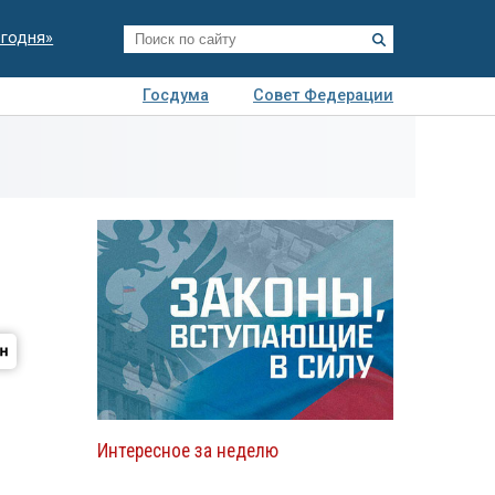
егодня»
Госдума
Совет Федерации
я
Авто
Недвижимость
Технологии
иза
Интересное за неделю