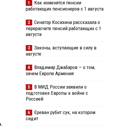
Как изменятся пенсии
1
работающих пенсионеров с 1 августа
Сенатор Косихина рассказала о
2
перерасчете пенсий работающих с 1
августа
Законы, вступающие в силу в
3
августе
Владимир Джабаров — о том,
4
зачем Европе Армения
В МИД России заявили о
5
подготовке Европы к войне с
Россией
Ереван рубит сук, на котором
6
сидит
в.