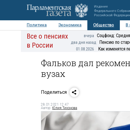
Издание
Федерального Собран
Российской Федераци
Политика
Экономика
Общество
В
Все о пенсиях
Фото
Авторы
Персоны
Мнения
Регионы
Соцфонд: Средня
вчера
Пенсию по стар
два дня назад
в России
Как изменятся п
01.08.2026
Фальков дал рекомен
вузах
Поделиться
28.01.2021 12:47
Автор:
Юлия Тихонова