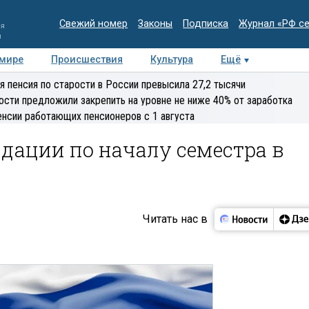
Свежий номер
Законы
Подписка
Журнал «РФ с
ия
и
 мире
Происшествия
Культура
Ещё
Медиацентр
Интервью
Колумнисты
Делова
я пенсия по старости в России превысила 27,2 тысячи
эксперт
ости предложили закрепить на уровне не ниже 40% от заработка
енсии работающих пенсионеров с 1 августа
дации по началу семестра в
Читать нас в