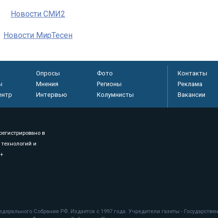
Новости СМИ2
Новости МирТесен
Опросы
Фото
Контакты
ы
Мнения
Регионы
Реклама
ентр
Интервью
Колумнисты
Вакансии
регистрировано в
 технологий и
8+
.
дерального Собрания РФ. Издается с 1997 года. Учредители газеты - Государств