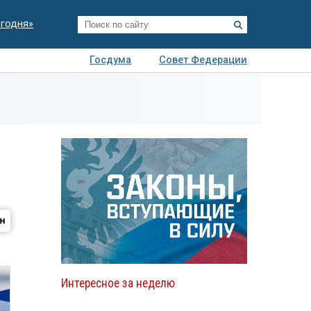
егодня»
Госдума
Совет Федерации
я
Авто
Недвижимость
Технологии
иза
Интересное за неделю