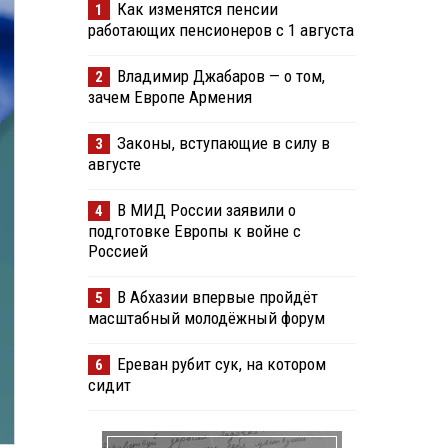
Как изменятся пенсии
1
работающих пенсионеров с 1 августа
Владимир Джабаров — о том,
2
зачем Европе Армения
Законы, вступающие в силу в
3
августе
В МИД России заявили о
4
подготовке Европы к войне с
Россией
В Абхазии впервые пройдёт
5
масштабный молодёжный форум
Ереван рубит сук, на котором
6
сидит