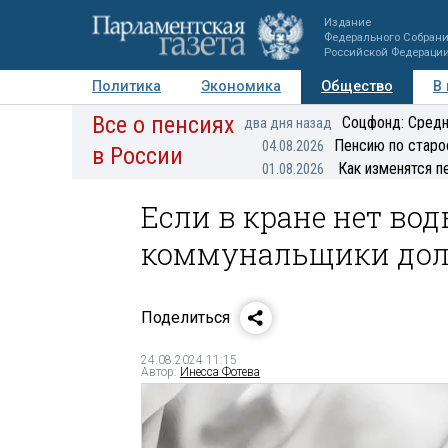
Издание
Федерального Собран
Российской Федераци
Политика
Экономика
Общество
В
Все о пенсиях
Фото
Авторы
Персоны
Мнения
Регионы
Соцфонд: Средн
два дня назад
Пенсию по старо
04.08.2026
в России
Как изменятся п
01.08.2026
Если в кране нет вод
коммунальщики дол
Поделиться
24.08.2024 11:15
Автор:
Инесса Фотева