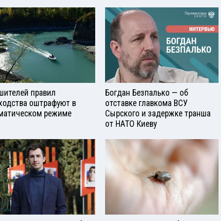
шителей правил
Богдан Безпалько — об
ходства оштрафуют в
отставке главкома ВСУ
матическом режиме
Сырского и задержке транша
от НАТО Киеву