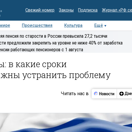
Свежий номер
Законы
Подписка
Журнал «РФ с
ия
и
 мире
Происшествия
Культура
Ещё
Медиацентр
Интервью
Колумнисты
Делова
яя пенсия по старости в России превысила 27,2 тысячи
эксперт
сти предложили закрепить на уровне не ниже 40% от заработка
енсии работающих пенсионеров с 1 августа
ы: в какие сроки
жны устранить проблему
Читать нас в