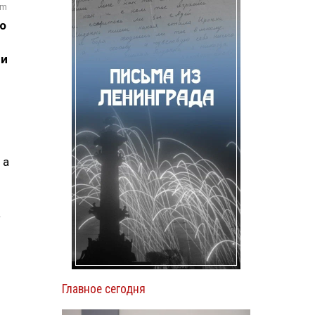
om
о
ли
й
 а
а
Главное сегодня