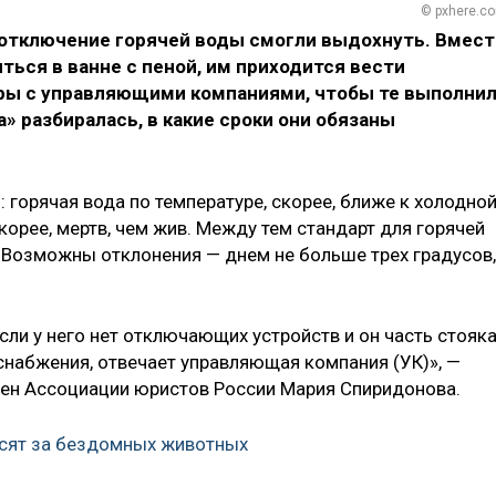
© pxhere.c
отключение горячей воды смогли выдохнуть. Вмест
ться в ванне с пеной, им приходится вести
ры с управляющими компаниями, чтобы те выполни
» разбиралась, в какие сроки они обязаны
горячая вода по температуре, скорее, ближе к холодно
корее, мертв, чем жив. Между тем стандарт для горячей
. Возможны отклонения — днем не больше трех градусов,
сли у него нет отключающих устройств и он часть стояк
снабжения, отвечает управляющая компания (УК)», —
лен Ассоциации юристов России Мария Спиридонова.
осят за бездомных животных