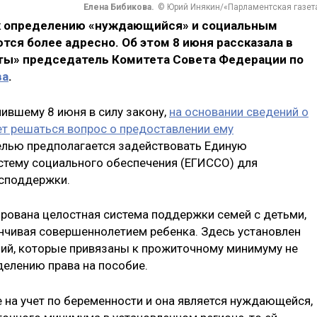
Елена Бибикова.
© Юрий Инякин/«Парламентская газет
к определению «нуждающийся» и социальным
тся более адресно. Об этом 8 июня рассказала в
ты» председатель Комитета Совета Федерации по
ва
.
пившему 8 июня в силу закону,
на основании сведений о
т решаться вопрос о предоставлении ему
целью предполагается задействовать Единую
тему социального обеспечения (ЕГИССО) для
споддержки.
ирована целостная система поддержки семей с детьми,
нчивая совершеннолетием ребенка. Здесь установлен
ий, которые привязаны к прожиточному минимуму не
делению права на пособие.
 на учет по беременности и она является нуждающейся,