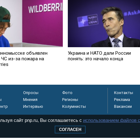
инномысске объявлен
Украина и НАТО дали России
 ЧС из-за пожара на
понять: это начало конца
rries
Опросы
Фото
Контакты
ы
Мнения
Регионы
Реклама
ентр
Интервью
Колумнисты
Вакансии
льзуя сайт pnp.ru, Вы соглашаетесь с
использованием файлов c
СОГЛАСЕН
регистрировано в
 технологий и