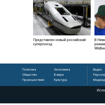
Представлен новый российский
В Нев
суперпоезд
режим
Wildbe
Политика
Экономика
Видео
Общество
В мире
Персон
Происшествия
Культура
Медиац
Испо
© «Парламентская газета», 2026 г.
Электронное периодическое издание «Парламентская газета» за
Федеральной службе по надзору в сфере связи, информационных