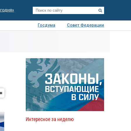
егодня»
Госдума
Совет Федерации
я
Авто
Недвижимость
Технологии
иза
Интересное за неделю