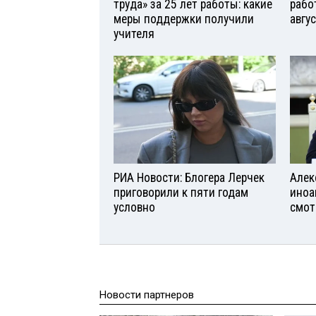
труда» за 25 лет работы: какие
рабо
меры поддержки получили
авгу
учителя
РИА Новости: Блогера Лерчек
Алек
приговорили к пяти годам
иноа
условно
смот
Новости партнеров