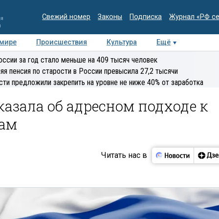
Свежий номер
Законы
Подписка
Журнал «РФ с
ия
и
 мире
Происшествия
Культура
Ещё
Медиацентр
Интервью
Колумнисты
Делова
оссии за год стало меньше на 409 тысяч человек
эксперт
яя пенсия по старости в России превысила 27,2 тысячи
сти предложили закрепить на уровне не ниже 40% от заработка
казала об адресном подходе к
ам
Читать нас в