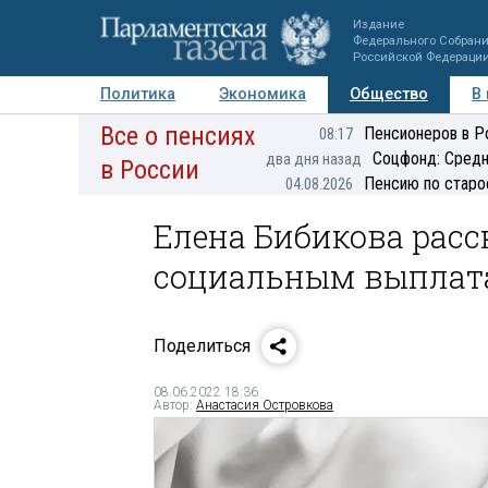
Издание
Федерального Собран
Российской Федераци
Политика
Экономика
Общество
В
Все о пенсиях
Фото
Авторы
Персоны
Мнения
Регионы
Пенсионеров в Р
08:17
Соцфонд: Средн
два дня назад
в России
Пенсию по старо
04.08.2026
Елена Бибикова расс
социальным выплат
Поделиться
08.06.2022 18:36
Автор:
Анастасия Островкова