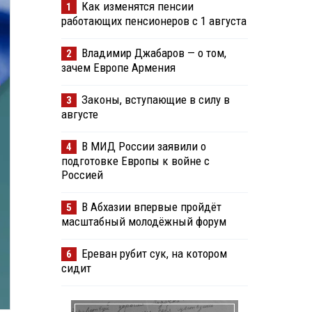
Как изменятся пенсии
1
работающих пенсионеров с 1 августа
Владимир Джабаров — о том,
2
зачем Европе Армения
Законы, вступающие в силу в
3
августе
В МИД России заявили о
4
подготовке Европы к войне с
Россией
В Абхазии впервые пройдёт
5
масштабный молодёжный форум
Ереван рубит сук, на котором
6
сидит