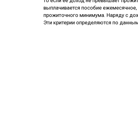
то если ее доход не превышает прожит
выплачивается пособие ежемесячное, 
прожиточного минимума. Наряду с дох
Эти критерии определяются по данны