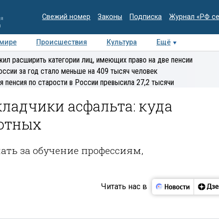
Свежий номер
Законы
Подписка
Журнал «РФ с
ия
и
 мире
Происшествия
Культура
Ещё
Медиацентр
Интервью
Колумнисты
Делова
ил расширить категории лиц, имеющих право на две пенсии
эксперт
оссии за год стало меньше на 409 тысяч человек
я пенсия по старости в России превысила 27,2 тысячи
ладчики асфальта: куда
ботных
ать за обучение профессиям,
Читать нас в