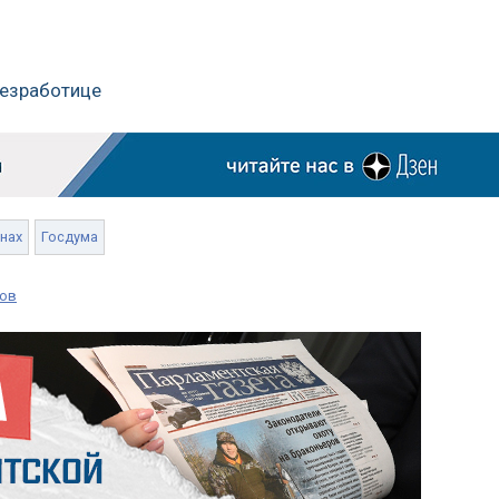
безработице
онах
Госдума
хов