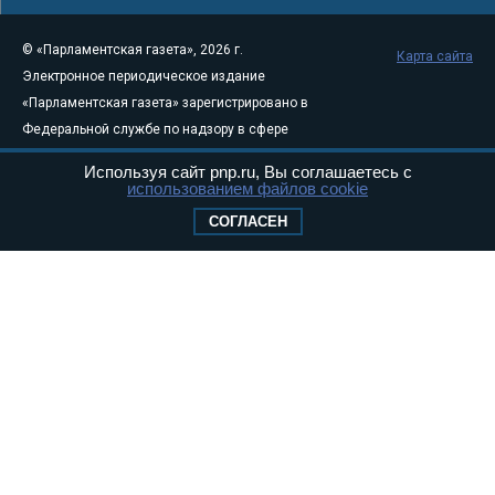
© «Парламентская газета», 2026 г.
Карта сайта
Электронное периодическое издание
«Парламентская газета» зарегистрировано в
Федеральной службе по надзору в сфере
связи, информационных технологий и
Используя сайт pnp.ru, Вы соглашаетесь с
массовых коммуникаций (Роскомнадзор) 05
использованием файлов cookie
августа 2011 года. 18+
СОГЛАСЕН
Свидетельство о регистрации Эл № ФС77-
46097
Учредитель — АНО «Парламентская газета»
Исполняющий обязанности главного
редактора — Абдуллаев М.Р.
Тел.: +7 (495) 637–69–79 E-mail:
pg@pnp.ru
«Парламентская газета» - официальное еженедельное издание
Федерального Собрания РФ. Издается с 1997 года. Учредители
газеты - Государственная Дума и Совет Федерации РФ. Официальный
публикатор федеральных конституционных законов, федеральных
законов и актов палат Федерального Собрания. «Парламентская