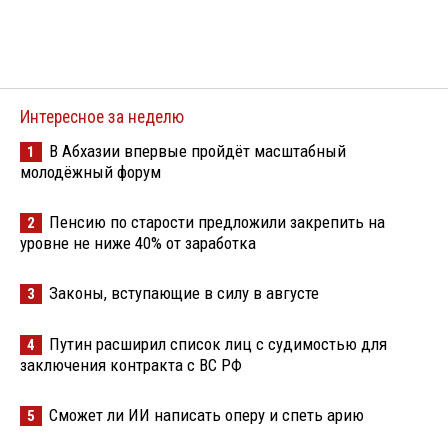
Интересное за неделю
В Абхазии впервые пройдёт масштабный
1
молодёжный форум
Пенсию по старости предложили закрепить на
2
уровне не ниже 40% от заработка
Законы, вступающие в силу в августе
3
Путин расширил список лиц с судимостью для
4
заключения контракта с ВС РФ
Сможет ли ИИ написать оперу и спеть арию
5