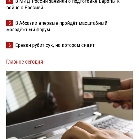
В МИД России заявили о подготовке Европы к
4
войне с Россией
В Абхазии впервые пройдёт масштабный
5
молодёжный форум
Ереван рубит сук, на котором сидит
6
Главное сегодня