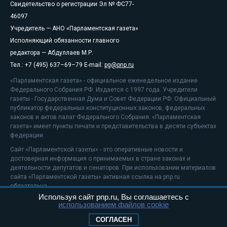
Свидетельство о регистрации Эл № ФС77-
46097
Учредитель — АНО «Парламентская газета»
Исполняющий обязанности главного
редактора — Абдуллаев М.Р.
Тел.: +7 (495) 637–69–79 E-mail:
pg@pnp.ru
«Парламентская газета» - официальное еженедельное издание
Федерального Собрания РФ. Издается с 1997 года. Учредители
газеты - Государственная Дума и Совет Федерации РФ. Официальный
публикатор федеральных конституционных законов, федеральных
законов и актов палат Федерального Собрания. «Парламентская
газета» имеет пункты печати и представительства в десяти субъектах
федерации.
Сайт «Парламентской газеты» - это оперативные новости и
достоверная информация о принимаемых в стране законах и
деятельности депутатов и сенаторов. При использовании материалов
сайта «Парламентской газеты» активная ссылка на pnp.ru
обязательна.
Используя сайт pnp.ru, Вы соглашаетесь с
На информационном ресурсе применяются
рекомендательные
использованием файлов cookie
технологии
Положение о защите персональных данных
СОГЛАСЕН