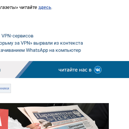
газеты» читайте
здесь
.
и VPN-сервисов
«тюрьму за VPN» вырвали из контекста
скачиванием WhatsApp на компьютер
нники