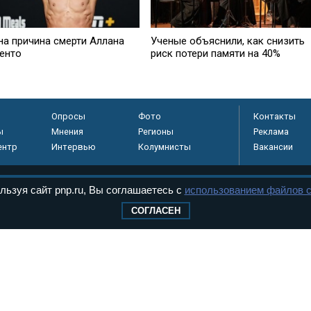
на причина смерти Аллана
Ученые объяснили, как снизить
енто
риск потери памяти на 40%
Опросы
Фото
Контакты
ы
Мнения
Регионы
Реклама
ентр
Интервью
Колумнисты
Вакансии
льзуя сайт pnp.ru, Вы соглашаетесь с
использованием файлов c
регистрировано в
СОГЛАСЕН
 технологий и
8+
.