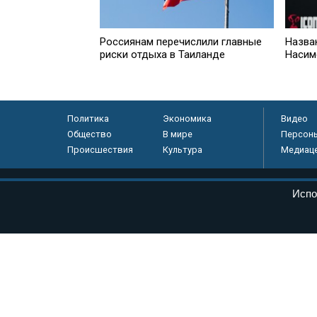
Россиянам перечислили главные
Назва
риски отдыха в Таиланде
Насим
Политика
Экономика
Видео
Общество
В мире
Персон
Происшествия
Культура
Медиац
© «Парламентская газета», 2026 г.
Испо
Электронное периодическое издание «Парламентская газета» за
Федеральной службе по надзору в сфере связи, информационных
массовых коммуникаций (Роскомнадзор) 05 августа 2011 года. 1
Свидетельство о регистрации Эл № ФС77-46097
Учредитель — АНО «Парламентская газета»
Исполняющий обязанности главного редактора — Абдуллаев М.Р
Тел.: +7 (495) 637–69–79 E-mail:
pg@pnp.ru