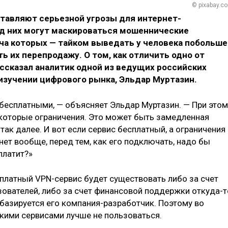
© pixabay.c
ставляют серьезной угрозы для интернет-
од них могут маскироваться мошеннические
ача которых — тайком выведать у человека побольше
ь их перепродажу. О том, как отличить одно от
ассказал аналитик одной из ведущих российских
изучении цифрового рынка, Эльдар Муртазин.
бесплатными, — объясняет Эльдар Муртазин. — При этом
екоторые ограничения. Это может быть замедленная
так далее. И вот если сервис бесплатный, а ограничения 
ет вообще, перед тем, как его подключать, надо бы
платит?»
сплатный VPN-сервис будет существовать либо за счет
ователей, либо за счет финансовой поддержки откуда-т
е базируется его компания-разработчик. Поэтому во
акими сервисами лучше не пользоваться.