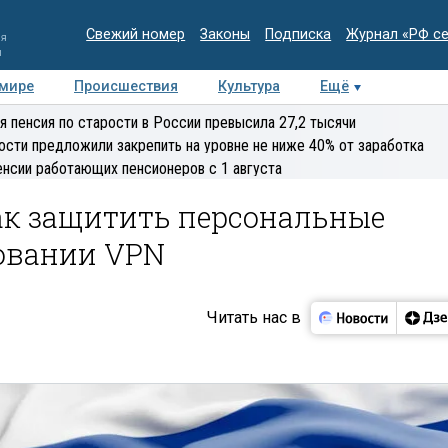
Свежий номер
Законы
Подписка
Журнал «РФ с
ия
и
 мире
Происшествия
Культура
Ещё
Медиацентр
Интервью
Колумнисты
Делова
я пенсия по старости в России превысила 27,2 тысячи
эксперт
ости предложили закрепить на уровне не ниже 40% от заработка
енсии работающих пенсионеров с 1 августа
как защитить персональные
овании VPN
Читать нас в