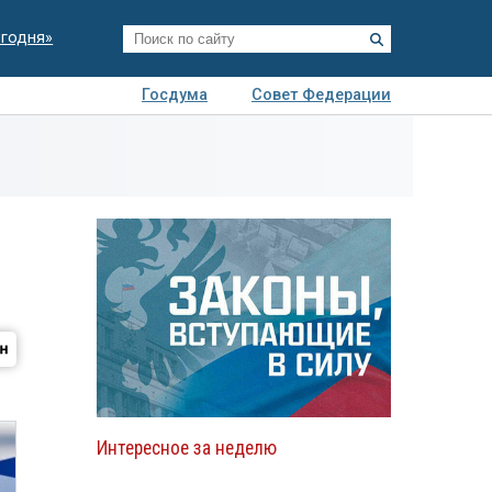
егодня»
Госдума
Совет Федерации
я
Авто
Недвижимость
Технологии
иза
Интересное за неделю