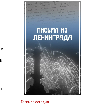
om
 в
в
о
Главное сегодня