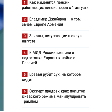
Как изменятся пенсии
1
работающих пенсионеров с 1 августа
Владимир Джабаров — о том,
2
зачем Европе Армения
Законы, вступающие в силу в
3
августе
В МИД России заявили о
4
подготовке Европы к войне с
Россией
Ереван рубит сук, на котором
5
сидит
Эксперт предрек крах попыток
6
киевского режима манипулировать
Трампом