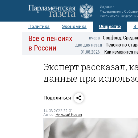
Издание
Федерального Собран
Российской Федераци
Политика
Экономика
Общество
В
Все о пенсиях
Фото
Авторы
Персоны
Мнения
Регионы
Соцфонд: Средня
вчера
Пенсию по стар
два дня назад
в России
Как изменятся п
01.08.2026
Эксперт рассказал, 
данные при использ
Поделиться
14.08.2022 22:01
Автор:
Николай Козин