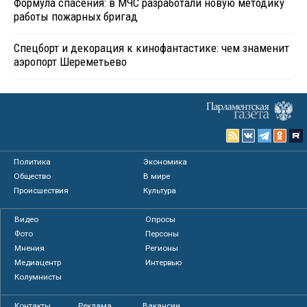
Формула спасения: в МЧС разработали новую методику
работы пожарных бригад
Спецборт и декорация к кинофантастике: чем знаменит
аэропорт Шереметьево
Политика
Экономика
Общество
В мире
Происшествия
Культура
Видео
Опросы
Фото
Персоны
Мнения
Регионы
Медиацентр
Интервью
Колумнисты
Контакты
Реклама
Вакансии