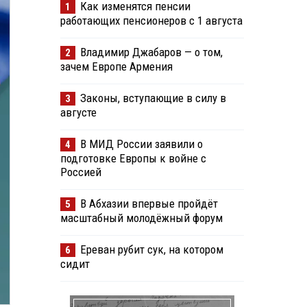
Как изменятся пенсии
1
работающих пенсионеров с 1 августа
Владимир Джабаров — о том,
2
зачем Европе Армения
Законы, вступающие в силу в
3
августе
В МИД России заявили о
4
подготовке Европы к войне с
Россией
В Абхазии впервые пройдёт
5
масштабный молодёжный форум
Ереван рубит сук, на котором
6
сидит