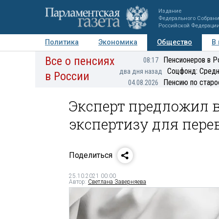
Издание
Федерального Собран
Российской Федераци
Политика
Экономика
Общество
В
Все о пенсиях
Фото
Авторы
Персоны
Мнения
Регионы
Пенсионеров в Р
08:17
Соцфонд: Средн
два дня назад
в России
Пенсию по старо
04.08.2026
Эксперт предложил 
экспертизу для пер
Поделиться
25.10.2021 00:00
Автор:
Светлана Заверняева