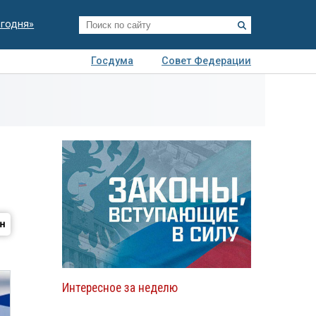
егодня»
Госдума
Совет Федерации
я
Авто
Недвижимость
Технологии
иза
Интересное за неделю