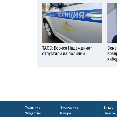
ТАСС: Бориса Надеждина*
Сена
отпустили из полиции
возв
кибе
Политика
Экономика
Видео
Общество
В мире
Персон