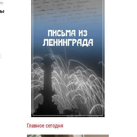
om
ны
х
Главное сегодня