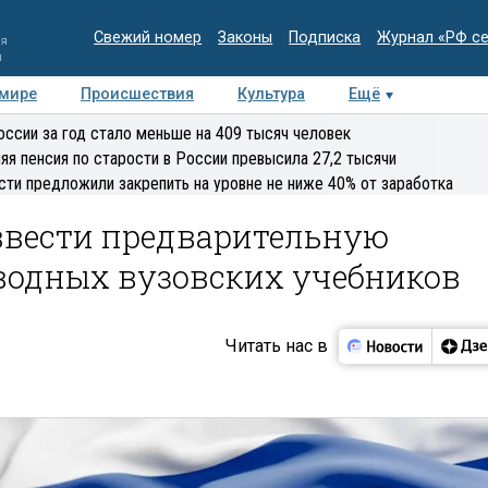
Свежий номер
Законы
Подписка
Журнал «РФ с
ия
и
 мире
Происшествия
Культура
Ещё
Медиацентр
Интервью
Колумнисты
Делова
оссии за год стало меньше на 409 тысяч человек
эксперт
яя пенсия по старости в России превысила 27,2 тысячи
сти предложили закрепить на уровне не ниже 40% от заработка
ввести предварительную
еводных вузовских учебников
Читать нас в