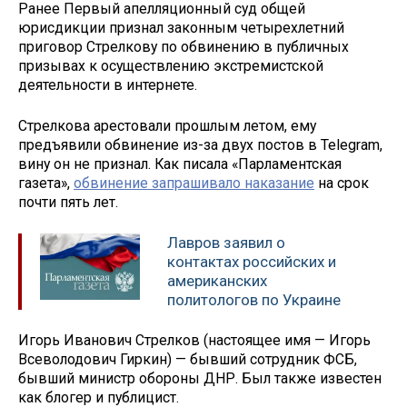
Ранее Первый апелляционный суд общей
юрисдикции признал законным четырехлетний
приговор Стрелкову по обвинению в публичных
призывах к осуществлению экстремистской
деятельности в интернете.
Стрелкова арестовали прошлым летом, ему
предъявили обвинение из-за двух постов в Telegram,
вину он не признал. Как писала «Парламентская
газета»,
обвинение запрашивало наказание
на срок
почти пять лет.
Лавров заявил о
контактах российских и
американских
политологов по Украине
Игорь Иванович Стрелков (настоящее имя — Игорь
Всеволодович Гиркин) — бывший сотрудник ФСБ,
бывший министр обороны ДНР. Был также известен
как блогер и публицист.