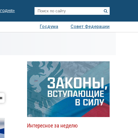
егодня»
Госдума
Совет Федерации
я
Авто
Недвижимость
Технологии
иза
Интересное за неделю