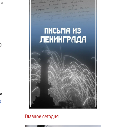
ти
0
и
о
Главное сегодня