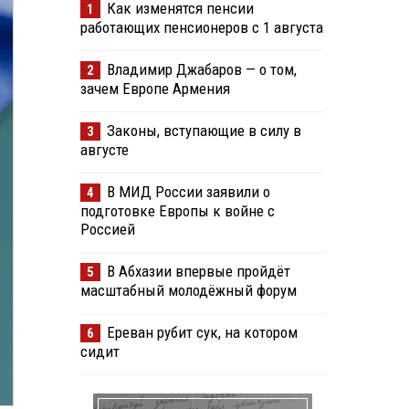
Как изменятся пенсии
1
работающих пенсионеров с 1 августа
Владимир Джабаров — о том,
2
зачем Европе Армения
Законы, вступающие в силу в
3
августе
В МИД России заявили о
4
подготовке Европы к войне с
Россией
В Абхазии впервые пройдёт
5
масштабный молодёжный форум
Ереван рубит сук, на котором
6
сидит