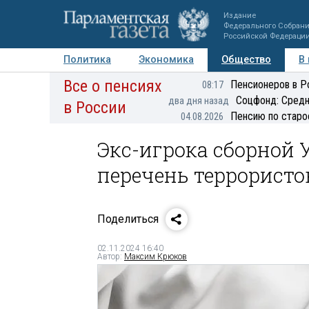
Издание
Федерального Собран
Российской Федераци
Политика
Экономика
Общество
В
Все о пенсиях
Фото
Авторы
Персоны
Мнения
Регионы
Пенсионеров в Р
08:17
Соцфонд: Средн
два дня назад
в России
Пенсию по старо
04.08.2026
Экс-игрока сборной 
перечень террористо
Поделиться
02.11.2024 16:40
Автор:
Максим Крюков