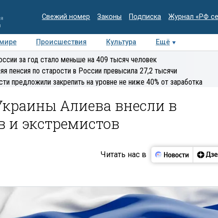
Свежий номер
Законы
Подписка
Журнал «РФ с
ия
и
 мире
Происшествия
Культура
Ещё
Медиацентр
Интервью
Колумнисты
Делова
оссии за год стало меньше на 409 тысяч человек
эксперт
яя пенсия по старости в России превысила 27,2 тысячи
сти предложили закрепить на уровне не ниже 40% от заработка
Украины Алиева внесли в
в и экстремистов
Читать нас в