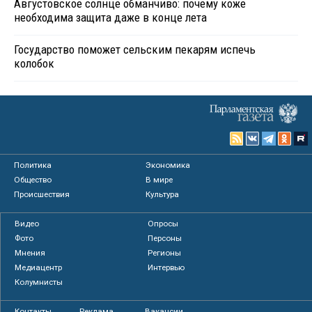
Августовское солнце обманчиво: почему коже
необходима защита даже в конце лета
Государство поможет сельским пекарям испечь
колобок
Политика
Экономика
Общество
В мире
Происшествия
Культура
Видео
Опросы
Фото
Персоны
Мнения
Регионы
Медиацентр
Интервью
Колумнисты
Контакты
Реклама
Вакансии