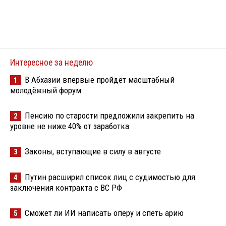
Интересное за неделю
В Абхазии впервые пройдёт масштабный
1
молодёжный форум
Пенсию по старости предложили закрепить на
2
уровне не ниже 40% от заработка
Законы, вступающие в силу в августе
3
Путин расширил список лиц с судимостью для
4
заключения контракта с ВС РФ
Сможет ли ИИ написать оперу и спеть арию
5