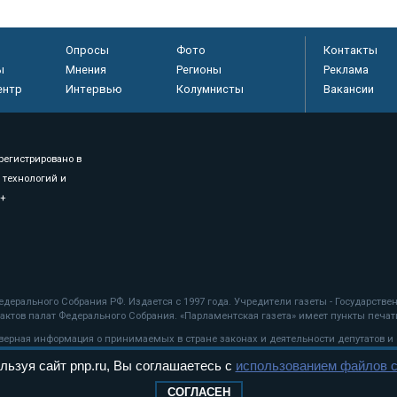
Опросы
Фото
Контакты
ы
Мнения
Регионы
Реклама
ентр
Интервью
Колумнисты
Вакансии
регистрировано в
 технологий и
8+
.
дерального Собрания РФ. Издается с 1997 года. Учредители газеты - Государств
ктов палат Федерального Собрания. «Парламентская газета» имеет пункты печати
оверная информация о принимаемых в стране законах и деятельности депутатов и
льзуя сайт pnp.ru, Вы соглашаетесь с
использованием файлов c
ехнологии
СОГЛАСЕН