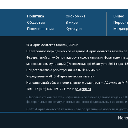
Политика
Экономика
Видео
Общество
В мире
Персон
Происшествия
Культура
Медиац
© «Парламентская газета», 2026 г.
Электронное периодическое издание «Парламентская газета» за
Федеральной службе по надзору в сфере связи, информационных
массовых коммуникаций (Роскомнадзор) 05 августа 2011 года. 1
Свидетельство о регистрации Эл № ФС77-46097
Учредитель — АНО «Парламентская газета»
Исполняющий обязанности главного редактора — Абдуллаев М.Р
Тел.: +7 (495) 637–69–79 E-mail:
pg@pnp.ru
«Парламентская газета» - официальное еженедельное издание Фе
федеральных конституционных законов, федеральных законов и а
Сайт «Парламентской газеты» - это оперативные новости и дост
«Парламентской газеты» активная ссылка на pnp.ru обязательна.
Испо
На информационном ресурсе применяются
рекомендательные т
Положение о защите персональных данных