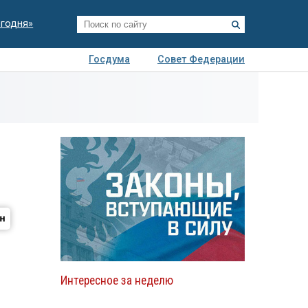
егодня»
Госдума
Совет Федерации
я
Авто
Недвижимость
Технологии
иза
Интересное за неделю