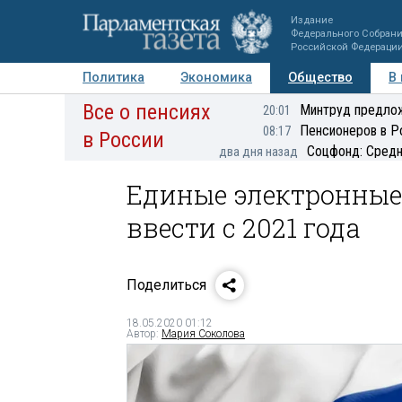
Издание
Федерального Собран
Российской Федераци
Политика
Экономика
Общество
В
Все о пенсиях
Фото
Авторы
Персоны
Мнения
Регионы
Минтруд предлож
20:01
Пенсионеров в Р
08:17
в России
Соцфонд: Средн
два дня назад
Единые электронные
ввести с 2021 года
Поделиться
18.05.2020 01:12
Автор:
Мария Соколова