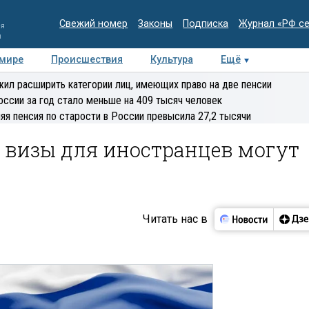
Свежий номер
Законы
Подписка
Журнал «РФ с
ия
и
 мире
Происшествия
Культура
Ещё
Медиацентр
Интервью
Колумнисты
Делова
ил расширить категории лиц, имеющих право на две пенсии
эксперт
оссии за год стало меньше на 409 тысяч человек
яя пенсия по старости в России превысила 27,2 тысячи
 визы для иностранцев могут
Читать нас в