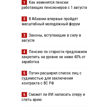
Как изменятся пенсии
1
работающих пенсионеров с 1 августа
В Абхазии впервые пройдёт
2
масштабный молодёжный форум
Законы, вступающие в силу в
3
августе
Пенсию по старости предложили
4
закрепить на уровне не ниже 40% от
заработка
Путин расширил список лиц с
5
судимостью для заключения
контракта с ВС РФ
Сможет ли ИИ написать оперу и
6
спеть арию