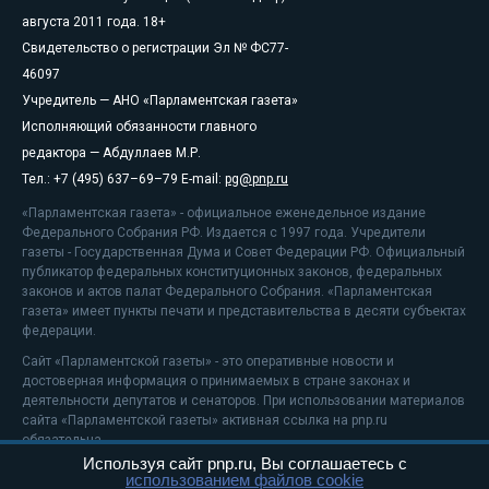
августа 2011 года. 18+
Свидетельство о регистрации Эл № ФС77-
46097
Учредитель — АНО «Парламентская газета»
Исполняющий обязанности главного
редактора — Абдуллаев М.Р.
Тел.: +7 (495) 637–69–79 E-mail:
pg@pnp.ru
«Парламентская газета» - официальное еженедельное издание
Федерального Собрания РФ. Издается с 1997 года. Учредители
газеты - Государственная Дума и Совет Федерации РФ. Официальный
публикатор федеральных конституционных законов, федеральных
законов и актов палат Федерального Собрания. «Парламентская
газета» имеет пункты печати и представительства в десяти субъектах
федерации.
Сайт «Парламентской газеты» - это оперативные новости и
достоверная информация о принимаемых в стране законах и
деятельности депутатов и сенаторов. При использовании материалов
сайта «Парламентской газеты» активная ссылка на pnp.ru
обязательна.
Используя сайт pnp.ru, Вы соглашаетесь с
На информационном ресурсе применяются
рекомендательные
использованием файлов cookie