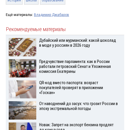
история
школы
образование
Ещё материалы:
Владимир Джабаров
Рекомендуемые материалы
Дубайский или мурманский: какой шоколад
в моде у россиян в 2026 году
Предчувствие парламента: как в России
работали петровский Сенат и Уложенная
комиссия Екатерины
QR-код вместо паспорта: возраст
покупателей проверят в приложении
«Госкан»
От наводнений до засух: что грозит России в
эпоху экстремальной погоды
Новак: Запрет на экспорт бензина продлят
до конца года