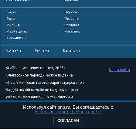
Видео
Опросы
Фото
Персоны
Мнения
Регионы
Медиацентр
Интервью
Колумнисты
Контакты
Реклама
Вакансии
© «Парламентская газета», 2026 г.
Карта сайта
Электронное периодическое издание
«Парламентская газета» зарегистрировано в
Федеральной службе по надзору в сфере
связи, информационных технологий и
массовых коммуникаций (Роскомнадзор) 05
Используя сайт pnp.ru, Вы соглашаетесь с
использованием файлов cookie
августа 2011 года. 18+
Свидетельство о регистрации Эл № ФС77-
СОГЛАСЕН
46097
Учредитель — АНО «Парламентская газета»