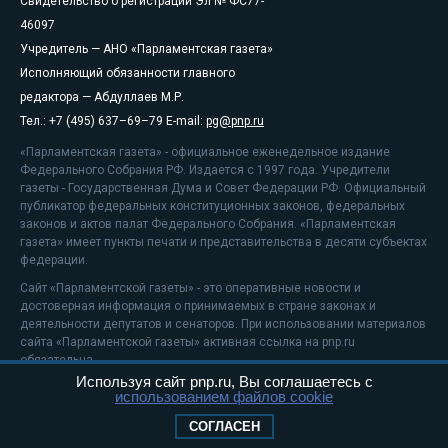
Свидетельство о регистрации Эл № ФС77-
46097
Учредитель — АНО «Парламентская газета»
Исполняющий обязанности главного
редактора — Абдуллаев М.Р.
Тел.: +7 (495) 637–69–79 E-mail:
pg@pnp.ru
«Парламентская газета» - официальное еженедельное издание
Федерального Собрания РФ. Издается с 1997 года. Учредители
газеты - Государственная Дума и Совет Федерации РФ. Официальный
публикатор федеральных конституционных законов, федеральных
законов и актов палат Федерального Собрания. «Парламентская
газета» имеет пункты печати и представительства в десяти субъектах
федерации.
Сайт «Парламентской газеты» - это оперативные новости и
достоверная информация о принимаемых в стране законах и
деятельности депутатов и сенаторов. При использовании материалов
сайта «Парламентской газеты» активная ссылка на pnp.ru
обязательна.
Используя сайт pnp.ru, Вы соглашаетесь с
На информационном ресурсе применяются
рекомендательные
использованием файлов cookie
технологии
Положение о защите персональных данных
СОГЛАСЕН