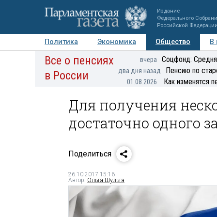
Издание
Федерального Собран
Российской Федераци
Политика
Экономика
Общество
В
Все о пенсиях
Фото
Авторы
Персоны
Мнения
Регионы
Соцфонд: Средня
вчера
Пенсию по стар
два дня назад
в России
Как изменятся п
01.08.2026
Для получения неско
достаточно одного з
Поделиться
26.10.2017 15:16
Автор:
Ольга Шульга