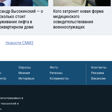
сандр Высокинский — о
Кого затронет новая форма
 сколько стоит
медицинского
уживание лифта в
освидетельствования
оквартирном доме
военнослужащих
Новости СМИ2
Опросы
Фото
Контакты
ы
Мнения
Регионы
Реклама
ентр
Интервью
Колумнисты
Вакансии
регистрировано в
 технологий и
8+