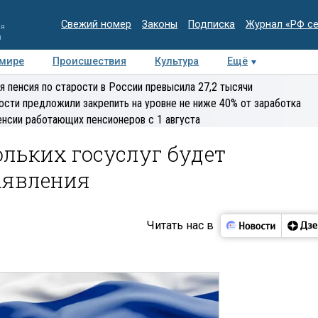
Свежий номер
Законы
Подписка
Журнал «РФ с
ия
и
 мире
Происшествия
Культура
Ещё
Медиацентр
Интервью
Колумнисты
Делова
я пенсия по старости в России превысила 27,2 тысячи
эксперт
ости предложили закрепить на уровне не ниже 40% от заработка
енсии работающих пенсионеров с 1 августа
льких госуслуг будет
аявления
Читать нас в