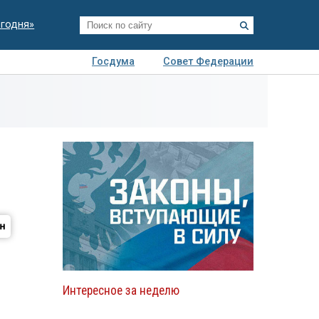
егодня»
Госдума
Совет Федерации
я
Авто
Недвижимость
Технологии
иза
Интересное за неделю