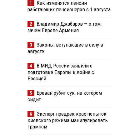
Как изменятся пенсии
1
работающих пенсионеров с 1 августа
Владимир Джабаров — о том,
2
зачем Европе Армения
Законы, вступающие в силу в
3
августе
В МИД России заявили о
4
подготовке Европы к войне с
Россией
Ереван рубит сук, на котором
5
сидит
Эксперт предрек крах попыток
6
киевского режима манипулировать
Трампом