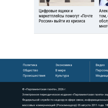
Цифровые ящики и
Алек
маркетплейсы помогут «Почте
том,
России» выйти из кризиса
обсл
мног
Политика
Экономика
Видео
Общество
В мире
Персон
Происшествия
Культура
Медиац
© «Парламентская газета», 2026 г.
Электронное периодическое издание «Парламентская газета» за
Федеральной службе по надзору в сфере связи, информационных
массовых коммуникаций (Роскомнадзор) 05 августа 2011 года. 1