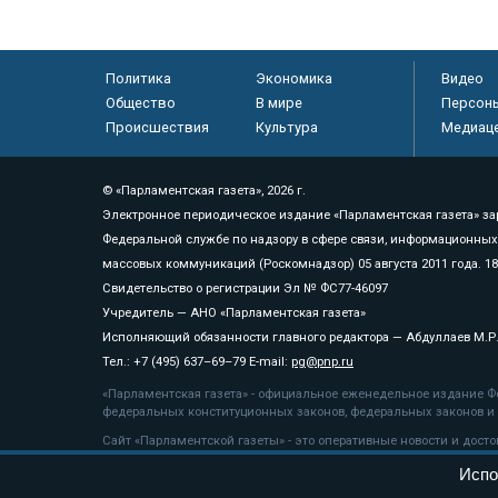
Политика
Экономика
Видео
Общество
В мире
Персон
Происшествия
Культура
Медиац
© «Парламентская газета», 2026 г.
Электронное периодическое издание «Парламентская газета» за
Федеральной службе по надзору в сфере связи, информационных
массовых коммуникаций (Роскомнадзор) 05 августа 2011 года. 1
Свидетельство о регистрации Эл № ФС77-46097
Учредитель — АНО «Парламентская газета»
Исполняющий обязанности главного редактора — Абдуллаев М.Р
Тел.: +7 (495) 637–69–79 E-mail:
pg@pnp.ru
«Парламентская газета» - официальное еженедельное издание Фе
федеральных конституционных законов, федеральных законов и а
Сайт «Парламентской газеты» - это оперативные новости и дост
«Парламентской газеты» активная ссылка на pnp.ru обязательна.
Испо
На информационном ресурсе применяются
рекомендательные т