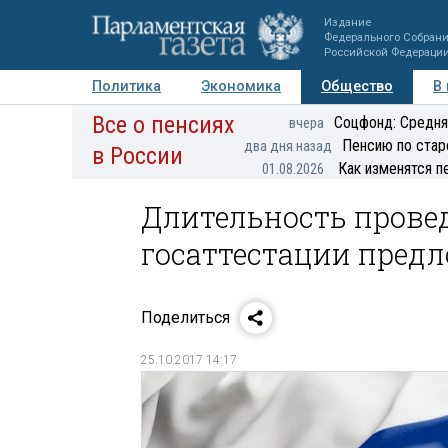
Издание
Федерального Собран
Российской Федераци
Политика
Экономика
Общество
В
Все о пенсиях
Фото
Авторы
Персоны
Мнения
Регионы
Соцфонд: Средня
вчера
Пенсию по стар
два дня назад
в России
Как изменятся п
01.08.2026
Длительность прове
госаттестации пред
Поделиться
25.10.2017 14:17