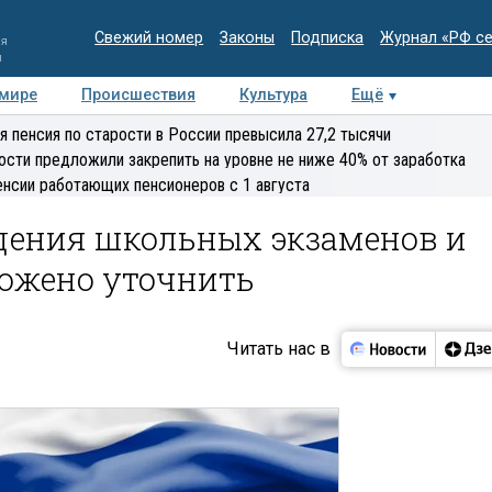
Свежий номер
Законы
Подписка
Журнал «РФ с
ия
и
 мире
Происшествия
Культура
Ещё
Медиацентр
Интервью
Колумнисты
Делова
я пенсия по старости в России превысила 27,2 тысячи
эксперт
ости предложили закрепить на уровне не ниже 40% от заработка
енсии работающих пенсионеров с 1 августа
дения школьных экзаменов и
ложено уточнить
Читать нас в