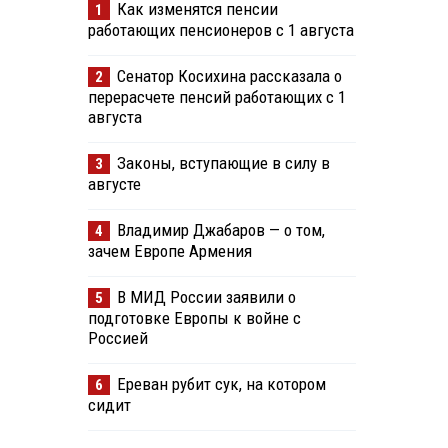
Как изменятся пенсии
1
работающих пенсионеров с 1 августа
Сенатор Косихина рассказала о
2
перерасчете пенсий работающих с 1
августа
Законы, вступающие в силу в
3
августе
Владимир Джабаров — о том,
4
зачем Европе Армения
В МИД России заявили о
5
подготовке Европы к войне с
Россией
Ереван рубит сук, на котором
6
сидит