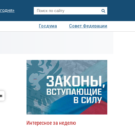
егодня»
Госдума
Совет Федерации
я
Авто
Недвижимость
Технологии
иза
Интересное за неделю