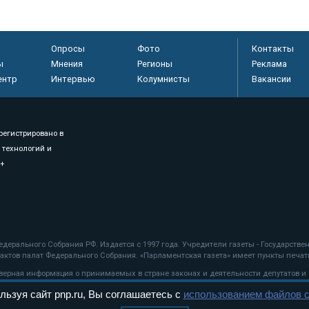
Опросы
Фото
Контакты
ы
Мнения
Регионы
Реклама
ентр
Интервью
Колумнисты
Вакансии
регистрировано в
 технологий и
8+
.
дерального Собрания РФ. Издается с 1997 года. Учредители газеты - Государств
ктов палат Федерального Собрания. «Парламентская газета» имеет пункты печати
оверная информация о принимаемых в стране законах и деятельности депутатов и
льзуя сайт pnp.ru, Вы соглашаетесь с
использованием файлов c
ехнологии