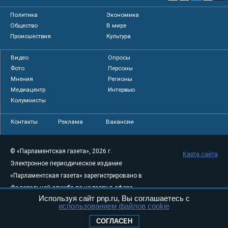
Политика
Экономика
Общество
В мире
Происшествия
Культура
Видео
Опросы
Фото
Персоны
Мнения
Регионы
Медиацентр
Интервью
Колумнисты
Контакты
Реклама
Вакансии
© «Парламентская газета», 2026 г.
Карта сайта
Электронное периодическое издание
«Парламентская газета» зарегистрировано в
Федеральной службе по надзору в сфере
Используя сайт pnp.ru, Вы соглашаетесь с
связи, информационных технологий и
использованием файлов cookie
массовых коммуникаций (Роскомнадзор) 05
СОГЛАСЕН
августа 2011 года. 18+