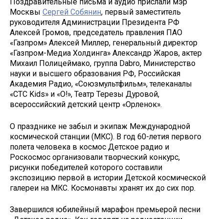
Поздравительные письма и аудио прислали мэр
Москвы
Сергей Собянин
, первый заместитель
руководителя Администрации Президента РФ
Алексей Громов, председатель правления ПАО
«Газпром» Алексей Миллер, генеральный директор
«Газпром-Медиа Холдинга» Александр Жаров, актер
Михаил Полицеймако, группа Dabro, Министерство
науки и высшего образования РФ, Российская
Академия Радио, «Союзмультфильм», телеканалы
«СТС Kids» и «О!», Театр Терезы Дуровой,
всероссийский детский центр «Орленок».
О празднике не забыл и экипаж Международной
космической станции (МКС). В год 60-летия первого
полета человека в космос Детское радио и
Роскосмос организовали творческий конкурс,
рисунки победителей которого составили
экспозицию первой в истории Детской космической
галереи на МКС. Космонавты хранят их до сих пор.
Завершился юбилейный марафон премьерой песни