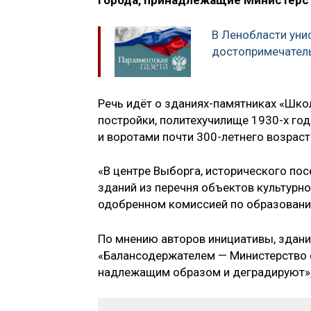
города, принадлежащие Министерс
В Ленобласти уни
достопримечател
Речь идёт о зданиях-памятниках «Шко
постройки, политехучилище 1930-х год
и воротами почти 300-летнего возраст
«В центре Выборга, исторического пос
зданий из перечня объектов культурно
одобренном комиссией по образованию,
По мнению авторов инициативы, здан
«Балансодержателем — Министерство о
надлежащим образом и деградируют», 