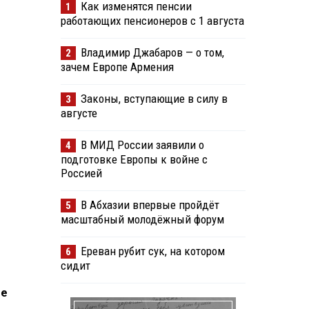
Как изменятся пенсии
1
работающих пенсионеров с 1 августа
Владимир Джабаров — о том,
2
зачем Европе Армения
Законы, вступающие в силу в
3
августе
В МИД России заявили о
4
подготовке Европы к войне с
Россией
В Абхазии впервые пройдёт
5
масштабный молодёжный форум
Ереван рубит сук, на котором
6
сидит
ре