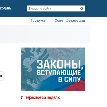
егодня»
Госдума
Совет Федерации
я
Авто
Недвижимость
Технологии
иза
Интересное за неделю