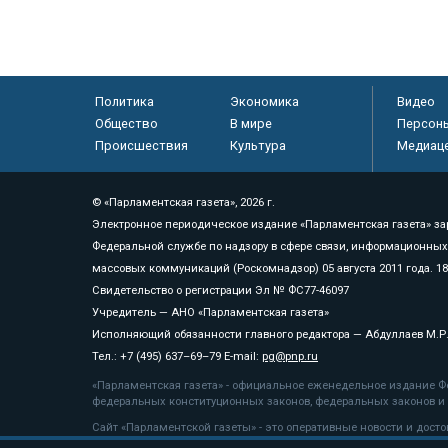
Политика
Экономика
Видео
Общество
В мире
Персон
Происшествия
Культура
Медиац
© «Парламентская газета», 2026 г.
Электронное периодическое издание «Парламентская газета» за
Федеральной службе по надзору в сфере связи, информационных
массовых коммуникаций (Роскомнадзор) 05 августа 2011 года. 1
Свидетельство о регистрации Эл № ФС77-46097
Учредитель — АНО «Парламентская газета»
Исполняющий обязанности главного редактора — Абдуллаев М.Р
Тел.: +7 (495) 637–69–79 E-mail:
pg@pnp.ru
«Парламентская газета» - официальное еженедельное издание Фе
федеральных конституционных законов, федеральных законов и а
Сайт «Парламентской газеты» - это оперативные новости и дост
«Парламентской газеты» активная ссылка на pnp.ru обязательна.