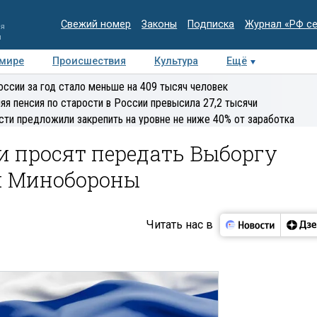
Свежий номер
Законы
Подписка
Журнал «РФ с
ия
и
 мире
Происшествия
Культура
Ещё
Медиацентр
Интервью
Колумнисты
Делова
оссии за год стало меньше на 409 тысяч человек
эксперт
яя пенсия по старости в России превысила 27,2 тысячи
сти предложили закрепить на уровне не ниже 40% от заработка
и просят передать Выборгу
я Минобороны
Читать нас в