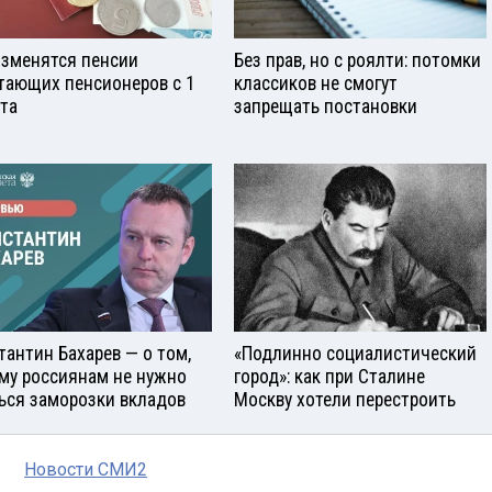
изменятся пенсии
Без прав, но с роялти: потомки
тающих пенсионеров с 1
классиков не смогут
ста
запрещать постановки
тантин Бахарев — о том,
«Подлинно социалистический
му россиянам не нужно
город»: как при Сталине
ься заморозки вкладов
Москву хотели перестроить
Новости СМИ2