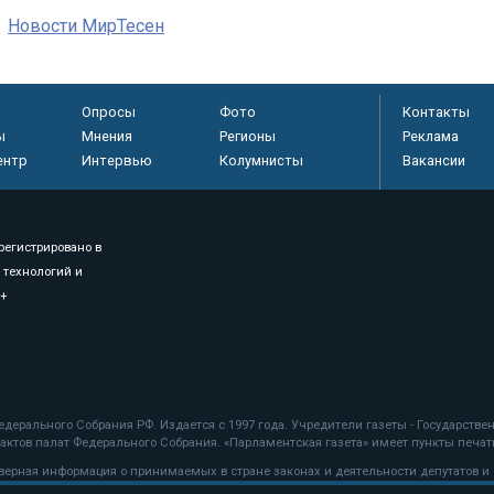
Новости МирТесен
Опросы
Фото
Контакты
ы
Мнения
Регионы
Реклама
ентр
Интервью
Колумнисты
Вакансии
регистрировано в
 технологий и
8+
.
дерального Собрания РФ. Издается с 1997 года. Учредители газеты - Государств
ктов палат Федерального Собрания. «Парламентская газета» имеет пункты печати
оверная информация о принимаемых в стране законах и деятельности депутатов и