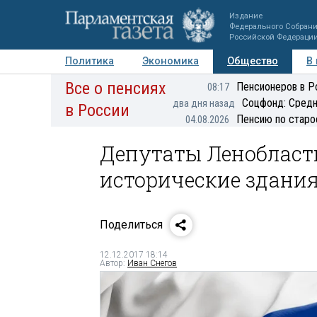
Издание
Федерального Собран
Российской Федераци
Политика
Экономика
Общество
В
Все о пенсиях
Фото
Авторы
Персоны
Мнения
Регионы
Пенсионеров в Р
08:17
Соцфонд: Средн
два дня назад
в России
Пенсию по старо
04.08.2026
Депутаты Ленобласт
исторические здани
Поделиться
12.12.2017 18:14
Автор:
Иван Снегов