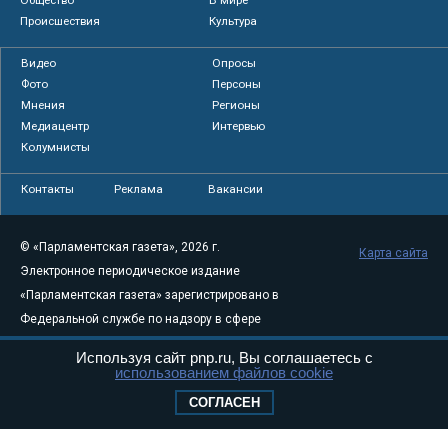
Происшествия
Культура
Видео
Опросы
Фото
Персоны
Мнения
Регионы
Медиацентр
Интервью
Колумнисты
Контакты
Реклама
Вакансии
© «Парламентская газета», 2026 г.
Карта сайта
Электронное периодическое издание
«Парламентская газета» зарегистрировано в
Федеральной службе по надзору в сфере
связи, информационных технологий и
Используя сайт pnp.ru, Вы соглашаетесь с
массовых коммуникаций (Роскомнадзор) 05
использованием файлов cookie
августа 2011 года. 18+
СОГЛАСЕН
Свидетельство о регистрации Эл № ФС77-
46097